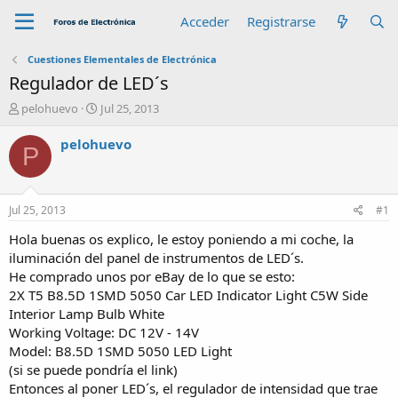
Acceder
Registrarse
Cuestiones Elementales de Electrónica
Regulador de LED´s
A
F
pelohuevo
Jul 25, 2013
u
e
t
c
pelohuevo
P
o
h
r
a
d
e
Jul 25, 2013
#1
i
n
Hola buenas os explico, le estoy poniendo a mi coche, la
i
iluminación del panel de instrumentos de LED´s.
c
He comprado unos por eBay de lo que se esto:
i
2X T5 B8.5D 1SMD 5050 Car LED Indicator Light C5W Side
o
Interior Lamp Bulb White
Working Voltage: DC 12V - 14V
Model: B8.5D 1SMD 5050 LED Light
(si se puede pondría el link)
Entonces al poner LED´s, el regulador de intensidad que trae