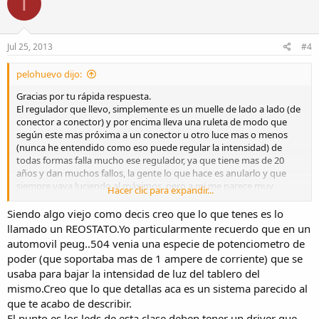
T
Jul 25, 2013
#4
pelohuevo dijo:
Gracias por tu rápida respuesta.
El regulador que llevo, simplemente es un muelle de lado a lado (de
conector a conector) y por encima lleva una ruleta de modo que
según este mas próxima a un conector u otro luce mas o menos
(nunca he entendido como eso puede regular la intensidad) de
todas formas falla mucho ese regulador, ya que tiene mas de 20
años y dan muchos fallos, la gente lo que hace es anularlo y que
siempre vaya luciendo al máximos, pero a mi me parece muy
Hacer clic para expandir...
molesto
Un saludo
Siendo algo viejo como decis creo que lo que tenes es lo
llamado un REOSTATO.Yo particularmente recuerdo que en un
automovil peug..504 venia una especie de potenciometro de
poder (que soportaba mas de 1 ampere de corriente) que se
usaba para bajar la intensidad de luz del tablero del
mismo.Creo que lo que detallas aca es un sistema parecido al
que te acabo de describir.
El punto es los leds de esta clase deben tener un driver que