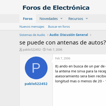
Foros
Novedades
Recursos
Nuevos mensajes
Buscar en foros
Sistemas de Audio
Audio: Discusión General
se puede con antenas de autos?
A
F
pablo522452
Feb 7, 2006
u
e
t
c
Feb 7, 2006
o
h
P
8) ando en busca de un par de 
r
a
d
la antena me sirva para la rece
e
asesoramiento sera bien recibido
i
longitud mas o menos de 20 - 
pablo522452
n
i
c
i
o