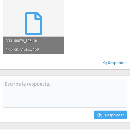
300166879_195.ckt
14.5 KB · Visitas: 159
Responder
Responder