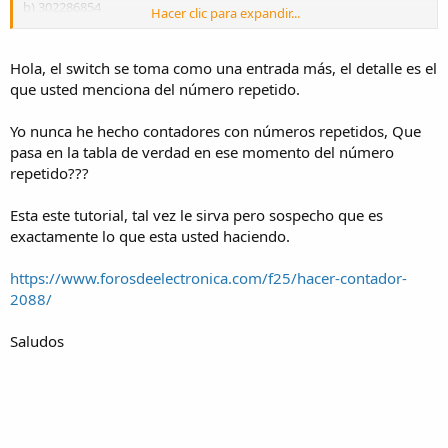
b) 302286854
Hacer clic para expandir...
Para elegir que secuencia mostrar debo utilizar un switch.
Hola, el switch se toma como una entrada más, el detalle es el
Comencé a hacer el planteamiento de diseño pensando en que
que usted menciona del número repetido.
utilizaría FF JK, pero el problema se presentó cuando hice mi tabla
de Estado presente/Estado siguiente, ya que como se pueden dar
Yo nunca he hecho contadores con números repetidos, Que
cuenta hay números que se repiten y eso me confunde mucho, Les
pasa en la tabla de verdad en ese momento del número
agradezco de antemano su tiempo y su colaboración.
repetido???
Esta este tutorial, tal vez le sirva pero sospecho que es
exactamente lo que esta usted haciendo.
https://www.forosdeelectronica.com/f25/hacer-contador-
2088/
Saludos