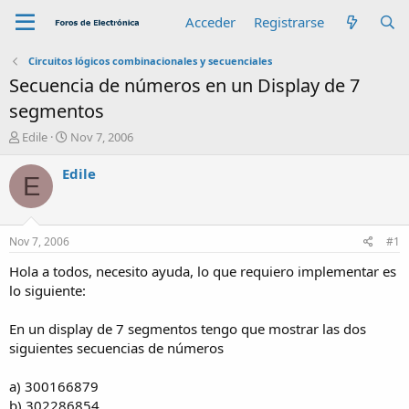
Acceder
Registrarse
Circuitos lógicos combinacionales y secuenciales
Secuencia de números en un Display de 7
segmentos
A
F
Edile
Nov 7, 2006
u
e
t
c
Edile
E
o
h
r
a
d
e
Nov 7, 2006
#1
i
n
Hola a todos, necesito ayuda, lo que requiero implementar es
i
lo siguiente:
c
i
En un display de 7 segmentos tengo que mostrar las dos
o
siguientes secuencias de números
a) 300166879
b) 302286854