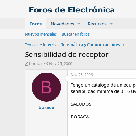
Foros
Novedades
Recursos
Nuevos mensajes
Buscar en foros
Temas de Interés
Telemática y Comunicaciones
Sensibilidad de receptor
A
F
boraca
Nov 25, 2006
u
e
t
c
Nov 25, 2006
o
h
B
Tengo un catalogo de un equipo
r
a
d
sensibilidad minima de 0.16 uV
e
i
SALUDOS.
boraca
n
i
BORACA
c
i
o