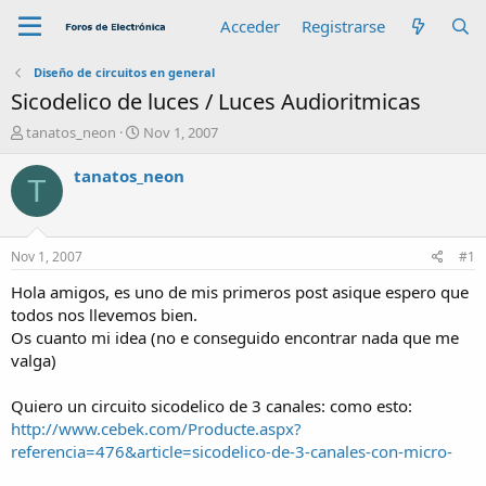
Acceder
Registrarse
Diseño de circuitos en general
Sicodelico de luces / Luces Audioritmicas
A
F
tanatos_neon
Nov 1, 2007
u
e
t
c
tanatos_neon
T
o
h
r
a
d
e
Nov 1, 2007
#1
i
n
Hola amigos, es uno de mis primeros post asique espero que
i
todos nos llevemos bien.
c
Os cuanto mi idea (no e conseguido encontrar nada que me
i
valga)
o
Quiero un circuito sicodelico de 3 canales: como esto:
http://www.cebek.com/Producte.aspx?
referencia=476&article=sicodelico-de-3-canales-con-micro-