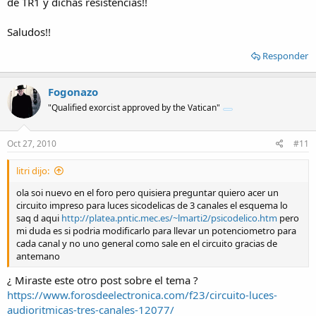
de TR1 y dichas resistencias!!
Saludos!!
Responder
Fogonazo
"Qualified exorcist approved by the Vatican"
Oct 27, 2010
#11
litri dijo:
ola soi nuevo en el foro pero quisiera preguntar quiero acer un
circuito impreso para luces sicodelicas de 3 canales el esquema lo
saq d aqui
http://platea.pntic.mec.es/~lmarti2/psicodelico.htm
pero
mi duda es si podria modificarlo para llevar un potenciometro para
cada canal y no uno general como sale en el circuito gracias de
antemano
¿ Miraste este otro post sobre el tema ?
https://www.forosdeelectronica.com/f23/circuito-luces-
audioritmicas-tres-canales-12077/