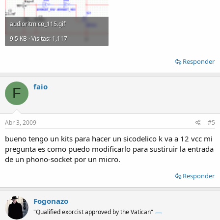
audioritmico_115.gif
9.5 KB · Visitas: 1,117
Responder
faio
F
Abr 3, 2009
#5
bueno tengo un kits para hacer un sicodelico k va a 12 vcc mi
pregunta es como puedo modificarlo para sustiruir la entrada
de un phono-socket por un micro.
Responder
Fogonazo
"Qualified exorcist approved by the Vatican"