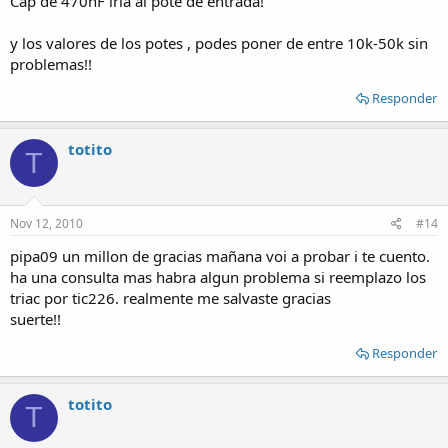
Cap de 470nF iria al pote de entrada!
y los valores de los potes , podes poner de entre 10k-50k sin
problemas!!
Responder
totito
T
Nov 12, 2010
#14
pipa09 un millon de gracias mañana voi a probar i te cuento.
ha una consulta mas habra algun problema si reemplazo los
triac por tic226. realmente me salvaste gracias
suerte!!
Responder
totito
T