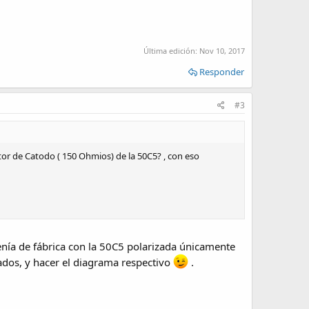
Última edición:
Nov 10, 2017
Responder
#3
stor de Catodo ( 150 Ohmios) de la 50C5? , con eso
enía de fábrica con la 50C5 polarizada únicamente
ados, y hacer el diagrama respectivo
.