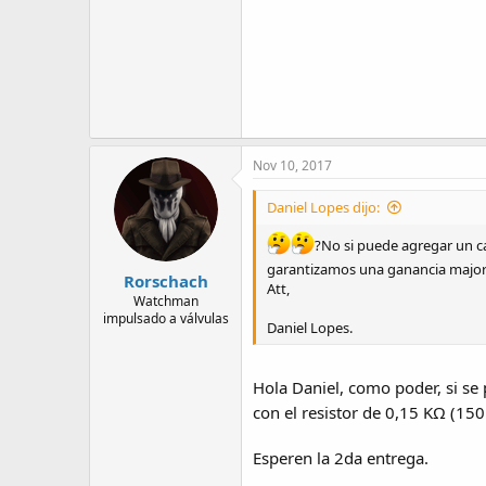
Saludos Cordiales
Rorschach
Nov 10, 2017
Daniel Lopes dijo:
?No si puede agregar un cap
garantizamos una ganancia major
Rorschach
Att,
Watchman
impulsado a válvulas
Daniel Lopes.
Hola Daniel, como poder, si se
con el resistor de 0,15 KΩ (15
Esperen la 2da entrega.