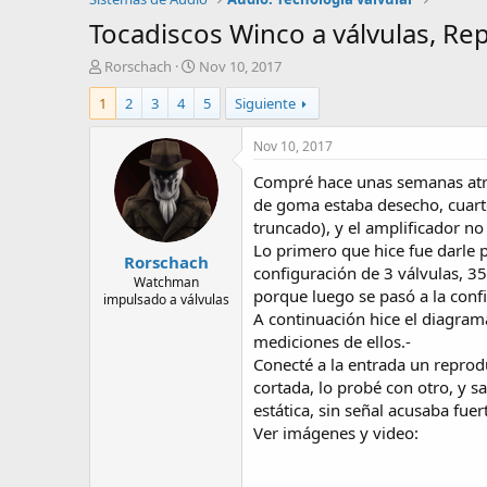
Tocadiscos Winco a válvulas, Re
A
F
Rorschach
Nov 10, 2017
u
e
1
2
3
4
5
Siguiente
t
c
o
h
r
a
Nov 10, 2017
d
Compré hace unas semanas atrás
e
i
de goma estaba desecho, cuarte
n
truncado), y el amplificador no
i
Lo primero que hice fue darle 
Rorschach
c
configuración de 3 válvulas, 
i
Watchman
porque luego se pasó a la conf
impulsado a válvulas
o
A continuación hice el diagram
mediciones de ellos.-
Conecté a la entrada un reproduc
cortada, lo probé con otro, y 
estática, sin señal acusaba fue
Ver imágenes y video: