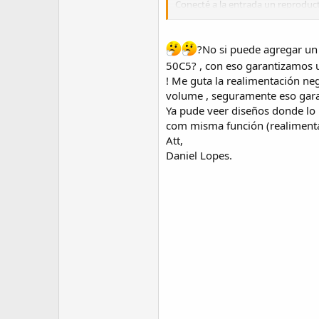
Conecté a la entrada un reproductor
otro, y salió funcionando, sin em
línea.-
Ver imágenes y video:
?No si puede agregar un 
50C5? , con eso garantizamos 
! Me guta la realimentación ne
volume , seguramente eso garan
Ya pude veer diseños donde lo 
com misma función (realimenta
Att,
Daniel Lopes.
https://youtu.be/9CVoO-NQx5M
Esta publicación continuará en 