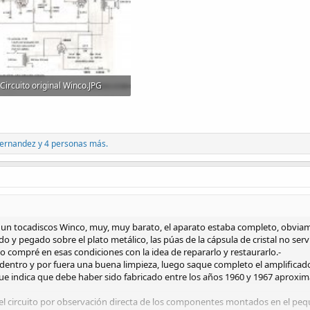
Circuito original Winco.JPG
189.7 KB · Visitas: 1,422
fernandez
y 4 personas más.
n tocadiscos Winco, muy, muy barato, el aparato estaba completo, obviame
 y pegado sobre el plato metálico, las púas de la cápsula de cristal no ser
lo compré en esas condiciones con la idea de repararlo y restaurarlo.-
 dentro y por fuera una buena limpieza, luego saque completo el amplificado
 que indica que debe haber sido fabricado entre los años 1960 y 1967 aprox
el circuito por observación directa de los componentes montados en el pequ