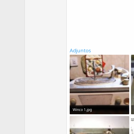
Adjuntos
Winco 1.jpg
72.1 KB · Visitas: 1,286