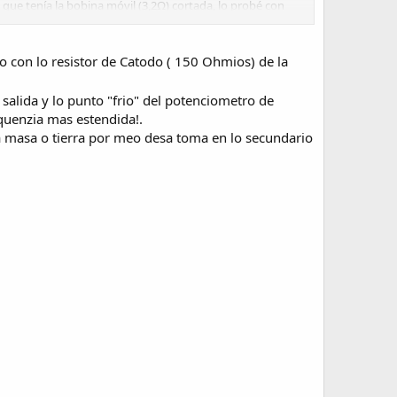
) que tenía la bobina móvil (3,2Ω) cortada, lo probé con
 o en forma estática, sin señal acusaba fuerte zumbido de
lo con lo resistor de Catodo ( 150 Ohmios) de la
salida y lo punto "frio" del potenciometro de
quenzia mas estendida!.
 a masa o tierra por meo desa toma en lo secundario