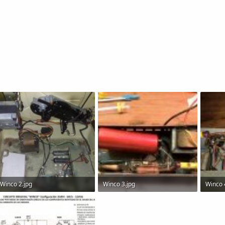
Winco 2.jpg
Winco 3.jpg
Winco 
118.9 KB · Visitas: 1,310
201.5 KB · Visitas: 1,319
194.4 K