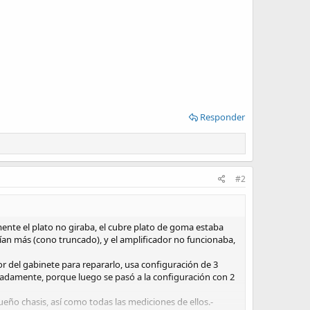
Responder
#2
nte el plato no giraba, el cubre plato de goma estaba
vían más (cono truncado), y el amplificador no funcionaba,
r del gabinete para repararlo, usa configuración de 3
imadamente, porque luego se pasó a la configuración con 2
eño chasis, así como todas las mediciones de ellos.-