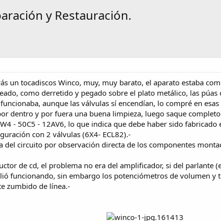
paración y Restauración.
 un tocadiscos Winco, muy, muy barato, el aparato estaba compl
ado, como derretido y pegado sobre el plato metálico, las púas d
 funcionaba, aunque las válvulas sí encendían, lo compré en esas 
por dentro y por fuera una buena limpieza, luego saque completo 
35W4 - 50C5 - 12AV6, lo que indica que debe haber sido fabricad
iguración con 2 válvulas (6X4- ECL82).-
a del circuito por observación directa de los componentes monta
tor de cd, el problema no era del amplificador, si del parlante (e
salió funcionando, sin embargo los potenciómetros de volumen y 
rte zumbido de línea.-