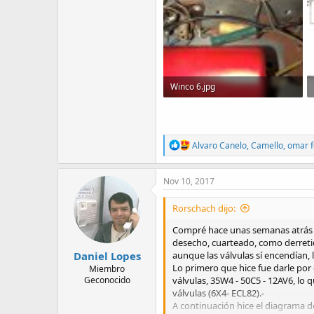
Winco 6.jpg
193.4 KB · Visitas: 1,315
R
Alvaro Canelo
,
Camello
,
omar 
e
a
c
Nov 10, 2017
t
i
Rorschach dijo:
o
n
Compré hace unas semanas atrás u
s
desecho, cuarteado, como derretido
:
Daniel Lopes
aunque las válvulas sí encendían, 
Lo primero que hice fue darle por
Miembro
Geconocido
válvulas, 35W4 - 50C5 - 12AV6, lo
válvulas (6X4- ECL82).-
A continuación hice el diagrama d