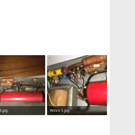
4.jpg
Winco 5.jpg
B · Visitas: 1,308
232.6 KB · Visitas: 1,320