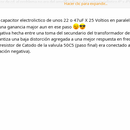
 de cd, el problema no era del amplificador, si del parlante (elíptico 6” x 4”
Hacer clic para expandir...
bargo los potenciómetros de volumen y tono provocaban ruidos al activarlos
capacitor electrolictico de unos 22 o 47uF X 25 Voltios en parale
una ganancia major aun en ese paso
Ver el archivo adjunto 161413
gativa hecha entre una toma del secundario del transformador de 
Ver el archivo adjunto 161414
tiza una baja distorción agregada a una mejor respuesta en fre
resistor de Catodo de la valvula 50C5 (paso final) era conectado
Ver el archivo adjunto 161420
ción negativa).
Ver el archivo adjunto 161415
Ver el archivo adjunto 161416
Ver el archivo adjunto 161417
Ver el archivo adjunto 161418
una " 2da Entrega " hasta luego ....