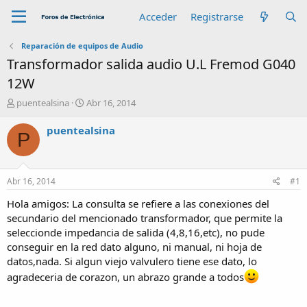
Acceder
Registrarse
Reparación de equipos de Audio
Transformador salida audio U.L Fremod G040
12W
A
F
puentealsina
Abr 16, 2014
u
e
t
c
puentealsina
P
o
h
r
a
d
e
Abr 16, 2014
#1
i
n
Hola amigos: La consulta se refiere a las conexiones del
i
secundario del mencionado transformador, que permite la
c
seleccionde impedancia de salida (4,8,16,etc), no pude
i
conseguir en la red dato alguno, ni manual, ni hoja de
o
datos,nada. Si algun viejo valvulero tiene ese dato, lo
agradeceria de corazon, un abrazo grande a todos