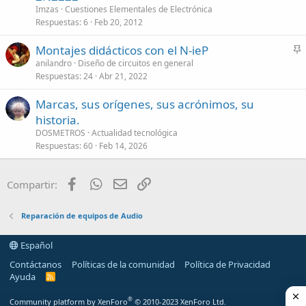
Imzas
Cuestiones Elementales de Electrónica
Respuestas
6
Feb 20, 2012
Montajes didácticos con el N-ieP
n
anilandro
Diseño de circuitos en general
Respuestas
24
Abr 21, 2022
c
l
Marcas, sus orígenes, sus acrónimos, su
a
historia.
d
DOSMETROS
Actualidad tecnológica
o
Respuestas
60
Feb 14, 2026
Facebook
WhatsApp
Email
Enlace
Compartir:
Reparación de equipos de Audio
Español
Contáctanos
Políticas de la comunidad
Política de Privacidad
Ayuda
R
S
S
®
Community platform by XenForo
© 2010-2023 XenForo Ltd.