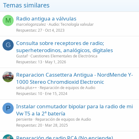
Temas similares
Radio antigua a válvulas
M
marcelogonzalez
Audio: Tecnología valvular
Respuestas
27
Oct 4, 2023
Consulta sobre receptores de radio;
G
superheterodinos, analógicos, digitales
Gustaf
Cuestiones Elementales de Electrónica
Respuestas
13
May 1, 2026
Reparacion Cassettera Antigua - NordMende Y-
1000 Stereo Chromdioxid Electronic
seba.plus++
Reparación de equipos de Audio
Respuestas
10
Ene 15, 2024
Instalar conmutador bipolar para la radio de mi
P
Vw T5 a la 2ª batería
persiente
Reparación de equipos de Audio
Respuestas
20
Mar 28, 2025
Reparación de radio RCA (No enciende)