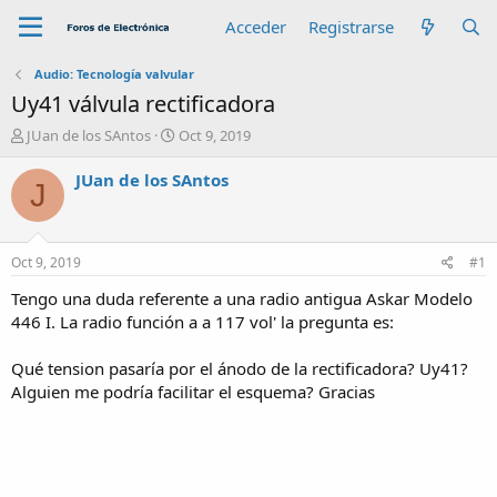
Acceder
Registrarse
Audio: Tecnología valvular
Uy41 válvula rectificadora
A
F
JUan de los SAntos
Oct 9, 2019
u
e
t
c
JUan de los SAntos
J
o
h
r
a
d
e
Oct 9, 2019
#1
i
n
Tengo una duda referente a una radio antigua Askar Modelo
i
446 I. La radio función a a 117 vol' la pregunta es:
c
i
Qué tension pasaría por el ánodo de la rectificadora? Uy41?
o
Alguien me podría facilitar el esquema? Gracias