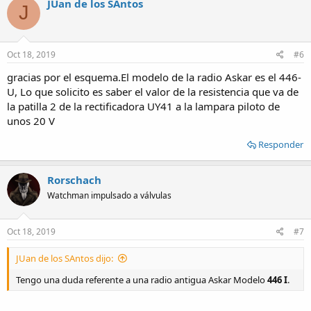
JUan de los SAntos
J
t
i
o
n
s
Oct 18, 2019
#6
:
gracias por el esquema.El modelo de la radio Askar es el 446-
U, Lo que solicito es saber el valor de la resistencia que va de
la patilla 2 de la rectificadora UY41 a la lampara piloto de
unos 20 V
Responder
Rorschach
Watchman impulsado a válvulas
Oct 18, 2019
#7
JUan de los SAntos dijo:
Tengo una duda referente a una radio antigua Askar Modelo
446 I
.