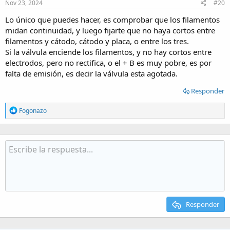
Nov 23, 2024
#20
Lo único que puedes hacer, es comprobar que los filamentos
midan continuidad, y luego fijarte que no haya cortos entre
filamentos y cátodo, cátodo y placa, o entre los tres.
Si la válvula enciende los filamentos, y no hay cortos entre
electrodos, pero no rectifica, o el + B es muy pobre, es por
falta de emisión, es decir la válvula esta agotada.
Responder
R
Fogonazo
e
a
c
t
i
o
n
s
:
Responder