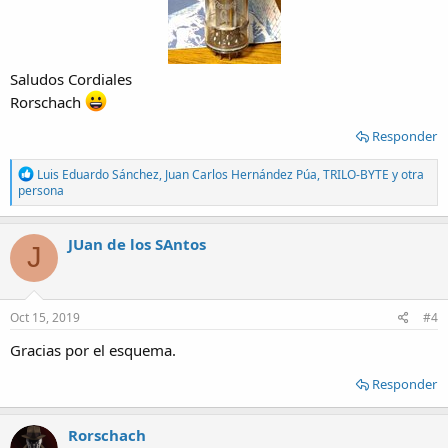
Saludos Cordiales
Rorschach
Responder
R
Luis Eduardo Sánchez
,
Juan Carlos Hernández Púa
,
TRILO-BYTE
y otra
e
persona
a
c
t
JUan de los SAntos
J
i
o
n
s
:
Oct 15, 2019
#4
Gracias por el esquema.
Responder
Rorschach