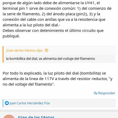
porque de algún lado debe de alimentarse la UY41, el
terminal pin 1 sirve de conexión común: 1) del comienzo de
la serie de filamento, 2) del ánodo placa (pin2), 3) y la
conexión del cable con anillas que va a la resistencia que
alimenta a la luz piloto del dial.-
Debes observar con detenimiento el último circuito que
publiqué.
JUan de los SAntos dijo:
la bombillita del dial, se alimenta del voltaje del filamento
Por todo lo explicado, la luz piloto del dial (bombillita) se
alimenta de la linea de 117V a través del resistor reductor, "y
no del voltaje del filamento".
Responder
R
Juan Carlos Hernández Púa
e
a
c
JUan de los SAntos