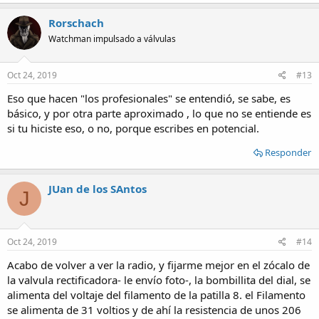
a
c
Rorschach
t
Watchman impulsado a válvulas
i
o
n
s
Oct 24, 2019
#13
:
Eso que hacen "los profesionales" se entendió, se sabe, es
básico, y por otra parte aproximado , lo que no se entiende es
si tu hiciste eso, o no, porque escribes en potencial.
Responder
JUan de los SAntos
J
Oct 24, 2019
#14
Acabo de volver a ver la radio, y fijarme mejor en el zócalo de
la valvula rectificadora- le envío foto-, la bombillita del dial, se
alimenta del voltaje del filamento de la patilla 8. el Filamento
se alimenta de 31 voltios y de ahí la resistencia de unos 206