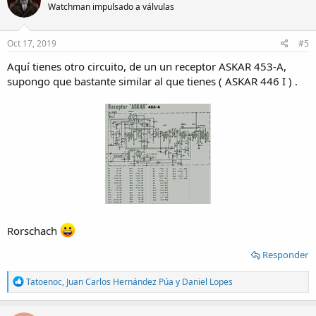
Watchman impulsado a válvulas
Oct 17, 2019
#5
Aquí tienes otro circuito, de un un receptor ASKAR 453-A,
supongo que bastante similar al que tienes ( ASKAR 446 I ) .
Rorschach
Responder
R
Tatoenoc
,
Juan Carlos Hernández Púa
y
Daniel Lopes
e
a
c