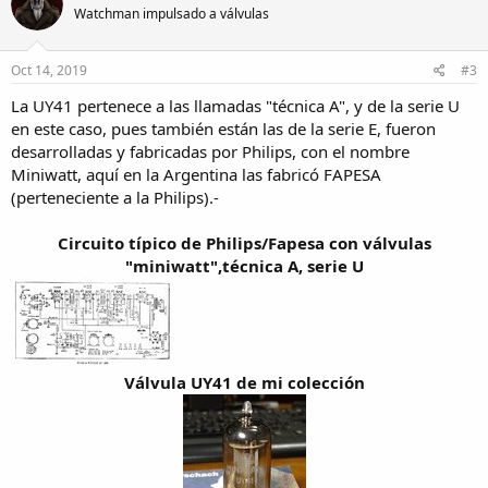
Watchman impulsado a válvulas
i
o
n
s
Oct 14, 2019
#3
:
La UY41 pertenece a las llamadas "técnica A", y de la serie U
en este caso, pues también están las de la serie E, fueron
desarrolladas y fabricadas por Philips, con el nombre
Miniwatt, aquí en la Argentina las fabricó FAPESA
(perteneciente a la Philips).-
Circuito típico de Philips/Fapesa con válvulas
"miniwatt",técnica A, serie U
Válvula UY41 de mi colección