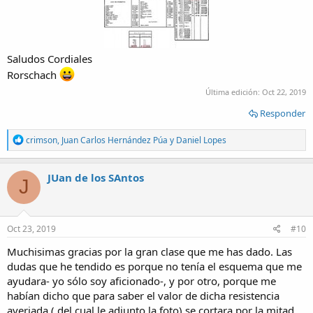
Saludos Cordiales
Rorschach
Última edición:
Oct 22, 2019
Responder
R
crimson
,
Juan Carlos Hernández Púa
y
Daniel Lopes
e
a
c
JUan de los SAntos
J
t
i
o
n
s
Oct 23, 2019
#10
:
Muchisimas gracias por la gran clase que me has dado. Las
dudas que he tendido es porque no tenía el esquema que me
ayudara- yo sólo soy aficionado-, y por otro, porque me
habían dicho que para saber el valor de dicha resistencia
averiada ( del cual le adjunto la foto) se cortara por la mitad ,