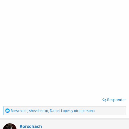
Responder
R
Rorschach
,
shevchenko
,
Daniel Lopes
y otra persona
e
a
c
Rorschach
t