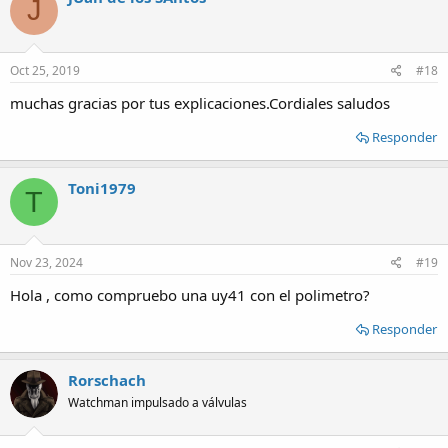
J
t
i
o
n
s
Oct 25, 2019
#18
:
muchas gracias por tus explicaciones.Cordiales saludos
Responder
Toni1979
T
Nov 23, 2024
#19
Hola , como compruebo una uy41 con el polimetro?
Responder
Rorschach
Watchman impulsado a válvulas