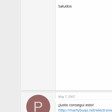
Saludos
May 7, 2007
P
¡Justo consegui esto!
http://martybugs.net/electroni