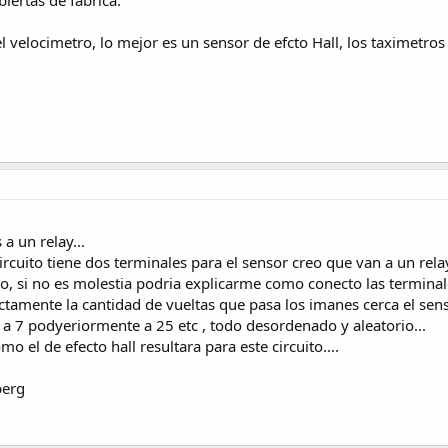
biertas de fabrica.
el velocimetro, lo mejor es un sensor de efcto Hall, los taximetros u
 a un relay...
rcuito tiene dos terminales para el sensor creo que van a un rel
o, si no es molestia podria explicarme como conecto las terminale
ectamente la cantidad de vueltas que pasa los imanes cerca el s
 a 7 podyeriormente a 25 etc , todo desordenado y aleatorio...
o el de efecto hall resultara para este circuito....
berg