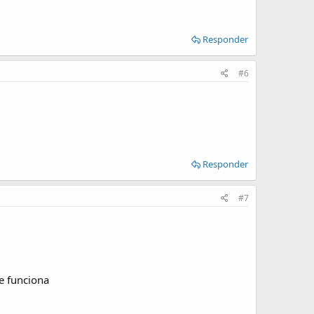
Responder
#6
Responder
#7
re funciona