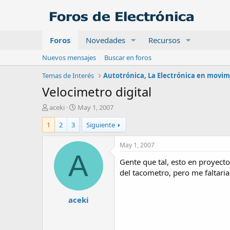
Foros
Novedades
Recursos
Nuevos mensajes
Buscar en foros
Temas de Interés
Autotrónica, La Electrónica en movi
Velocimetro digital
A
F
aceki
May 1, 2007
u
e
1
2
3
Siguiente
t
c
o
h
r
a
May 1, 2007
d
A
Gente que tal, esto en proyecto
e
i
del tacometro, pero me faltaria
n
i
aceki
c
i
o