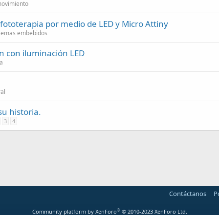
 movimiento
fototerapia por medio de LED y Micro Attiny
stemas embebidos
n con iluminación LED
ca
al
u historia.
3
4
Contáctanos
P
®
Community platform by XenForo
© 2010-2023 XenForo Ltd.