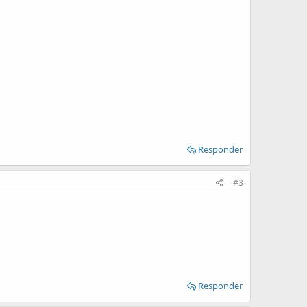
Responder
#3
Responder