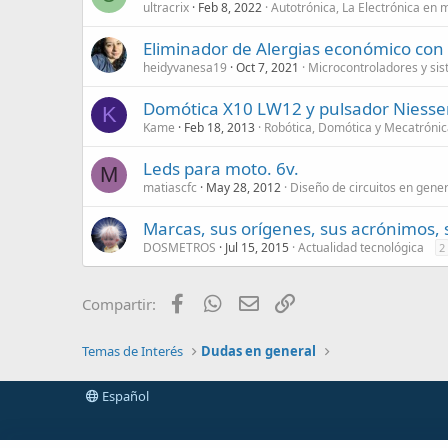
ultracrix
Feb 8, 2022
Autotrónica, La Electrónica en
Eliminador de Alergias económico con 
heidyvanesa19
Oct 7, 2021
Microcontroladores y si
Domótica X10 LW12 y pulsador Niesse
K
Kame
Feb 18, 2013
Robótica, Domótica y Mecatróni
Leds para moto. 6v.
M
matiascfc
May 28, 2012
Diseño de circuitos en gener
Marcas, sus orígenes, sus acrónimos, s
DOSMETROS
Jul 15, 2015
Actualidad tecnológica
2
Facebook
WhatsApp
Email
Enlace
Compartir:
Temas de Interés
Dudas en general
Español