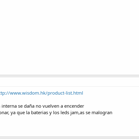
ttp://www.wisdom.hk/product-list.html
ica interna se daña no vuelven a encender
nar, ya que la baterias y los leds jam,as se malogran