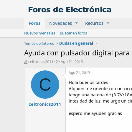
Foros
Novedades
Recursos
Nuevos mensajes
Buscar en foros
Temas de Interés
Dudas en general
Ayuda con pulsador digital para 
A
F
celtronics2011
Ago 21, 2013
u
e
t
c
Ago 21, 2013
o
h
C
Hola buenos tardes
r
a
d
Alguien me oriente con un circ
e
tengo una bateria de (3.7V/1
i
intesidad de luz, me urge un ci
celtronics2011
n
i
espero me ayuden gracias
c
i
o