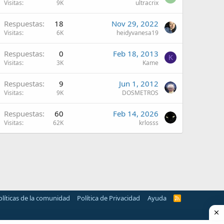
Visitas
9K
ultracrix
Respuestas
18
Nov 29, 2022
Visitas
6K
heidyvanesa19
Respuestas
0
Feb 18, 2013
K
Visitas
3K
Kame
Respuestas
9
Jun 1, 2012
Visitas
9K
DOSMETROS
Respuestas
60
Feb 14, 2026
Visitas
62K
krlosss
olíticas de la comunidad
Política de Privacidad
Ayuda
R
S
S