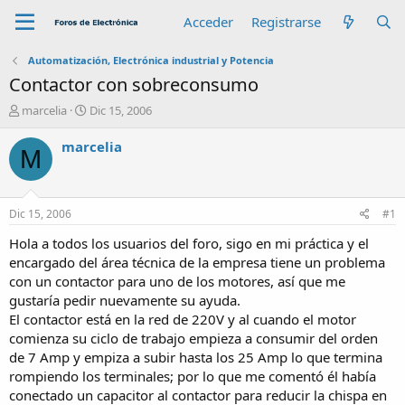
Acceder
Registrarse
Automatización, Electrónica industrial y Potencia
Contactor con sobreconsumo
A
F
marcelia
Dic 15, 2006
u
e
t
c
marcelia
M
o
h
r
a
d
e
Dic 15, 2006
#1
i
n
Hola a todos los usuarios del foro, sigo en mi práctica y el
i
encargado del área técnica de la empresa tiene un problema
c
con un contactor para uno de los motores, así que me
i
gustaría pedir nuevamente su ayuda.
o
El contactor está en la red de 220V y al cuando el motor
comienza su ciclo de trabajo empieza a consumir del orden
de 7 Amp y empiza a subir hasta los 25 Amp lo que termina
rompiendo los terminales; por lo que me comentó él había
conectado un capacitor al contactor para reducir la chispa en