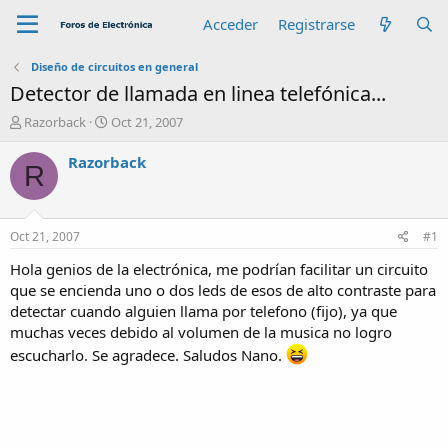
Acceder
Registrarse
Diseño de circuitos en general
Detector de llamada en linea telefónica...
A
F
Razorback
Oct 21, 2007
u
e
t
c
Razorback
R
o
h
r
a
d
e
Oct 21, 2007
#1
i
n
Hola genios de la electrónica, me podrían facilitar un circuito
i
que se encienda uno o dos leds de esos de alto contraste para
c
detectar cuando alguien llama por telefono (fijo), ya que
i
muchas veces debido al volumen de la musica no logro
o
escucharlo. Se agradece. Saludos Nano.