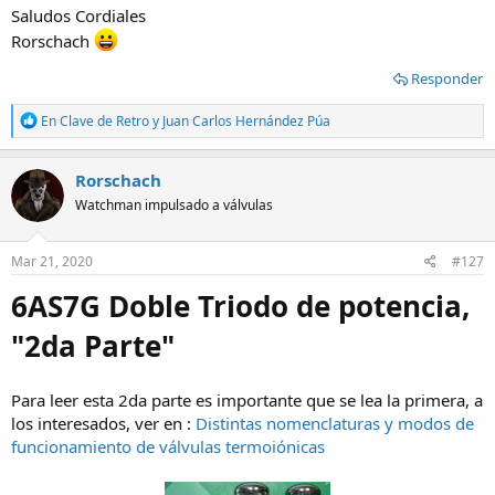
Saludos Cordiales
Rorschach
Responder
R
En Clave de Retro
y
Juan Carlos Hernández Púa
e
a
c
Rorschach
t
Watchman impulsado a válvulas
i
o
n
s
Mar 21, 2020
#127
:
6AS7G Doble Triodo de potencia,
"2da Parte"
Para leer esta 2da parte es importante que se lea la primera, a
los interesados, ver en :
Distintas nomenclaturas y modos de
funcionamiento de válvulas termoiónicas