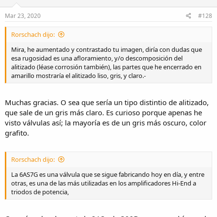
s
:
Mar 23, 2020
#128
Rorschach dijo:
Mira, he aumentado y contrastado tu imagen, diría con dudas que
esa rugosidad es una afloramiento, y/o descomposición del
alitizado (léase corrosión también), las partes que he encerrado en
amarillo mostraría el alitizado liso, gris, y claro.-
Muchas gracias. O sea que sería un tipo distintio de alitizado,
que sale de un gris más claro. Es curioso porque apenas he
visto válvulas así; la mayoría es de un gris más oscuro, color
grafito.
Rorschach dijo:
La 6AS7G es una válvula que se sigue fabricando hoy en día, y entre
otras, es una de las más utilizadas en los amplificadores Hi-End a
triodos de potencia,