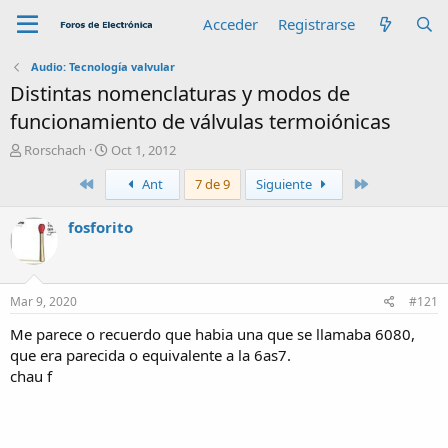
Acceder
Registrarse
Audio: Tecnología valvular
Distintas nomenclaturas y modos de
funcionamiento de válvulas termoiónicas
A
F
Rorschach
Oct 1, 2012
u
e
Primero
Último
Ant
7 de 9
Siguiente
t
c
o
h
r
a
fosforito
d
e
i
n
Mar 9, 2020
#121
i
c
Me parece o recuerdo que habia una que se llamaba 6080,
i
que era parecida o equivalente a la 6as7.
o
chau f