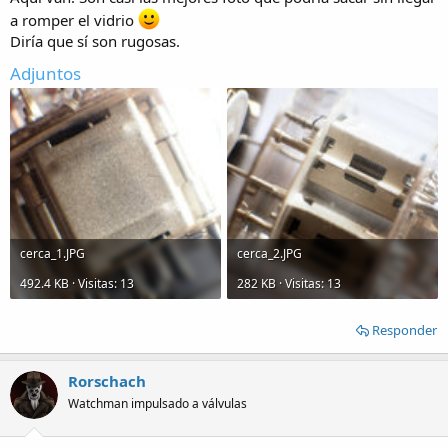
a romper el vidrio
Diría que sí son rugosas.
Adjuntos
cerca_1.JPG
cerca_2.JPG
492.4 KB · Visitas: 13
282 KB · Visitas: 13
Responder
Rorschach
Watchman impulsado a válvulas