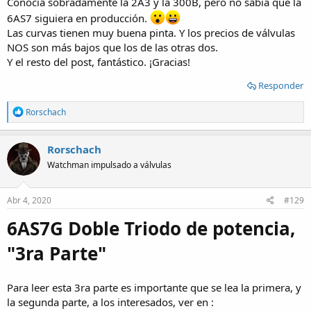
Conocía sobradamente la 2A3 y la 300B, pero no sabía que la
6AS7 siguiera en producción.
Las curvas tienen muy buena pinta. Y los precios de válvulas
NOS son más bajos que los de las otras dos.
Y el resto del post, fantástico. ¡Gracias!
Responder
R
Rorschach
e
a
c
Rorschach
t
Watchman impulsado a válvulas
i
o
n
s
Abr 4, 2020
#129
:
6AS7G Doble Triodo de potencia,
"3ra Parte"
Para leer esta 3ra parte es importante que se lea la primera, y
la segunda parte, a los interesados, ver en :