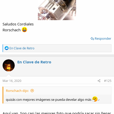
Saludos Cordiales
Rorschach
Responder
R
En Clave de Retro
e
a
c
En Clave de Retro
t
i
o
n
s
Mar 16, 2020
#125
:
Rorschach dijo:
quizás con mejores imágenes se pueda develar algo más
.-
Aquí van. Son casi las mejores foto que podría sacar sin llegar