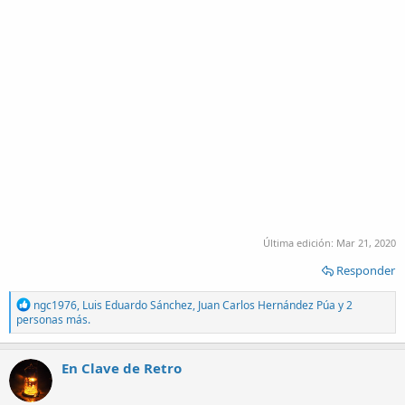
Última edición:
Mar 21, 2020
Responder
R
ngc1976
,
Luis Eduardo Sánchez
,
Juan Carlos Hernández Púa
y 2
e
personas más.
a
c
t
En Clave de Retro
i
o
n