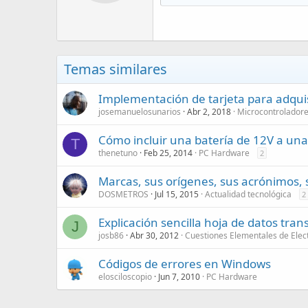
Temas similares
Implementación de tarjeta para adquis
josemanuelosunarios
Abr 2, 2018
Microcontrolador
Cómo incluir una batería de 12V a una
T
thenetuno
Feb 25, 2014
PC Hardware
2
Marcas, sus orígenes, sus acrónimos, s
DOSMETROS
Jul 15, 2015
Actualidad tecnológica
2
Explicación sencilla hoja de datos tran
J
josb86
Abr 30, 2012
Cuestiones Elementales de Elec
Códigos de errores en Windows
elosciloscopio
Jun 7, 2010
PC Hardware