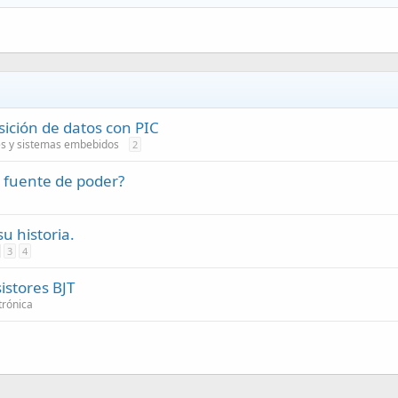
ición de datos con PIC
es y sistemas embebidos
2
 fuente de poder?
u historia.
3
4
sistores BJT
trónica