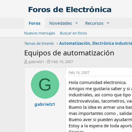
Foros
Novedades
Recursos
Nuevos mensajes
Buscar en foros
Temas de Interés
Equipos de automatización
A
F
gabrielz1
Feb 19, 2007
u
e
t
c
Feb 19, 2007
o
h
G
Hola comunidad electronica.
r
a
d
Amigos me gustaria saber y si
e
industriales, asi como que tip
i
electrovalvulas, tacometros, v
gabrielz1
n
Bueno la idea es armar una bas
i
mas importantes como , salidas
c
Bueno aver si pueden ayudarme 
i
o
Estoy a la espera de toda aport
Gracias.