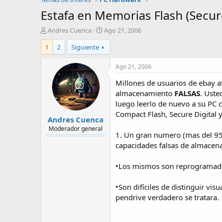
Estafa en Memorias Flash (Secur
A
F
Andres Cuenca
Ago 21, 2006
u
e
1
2
Siguiente
t
c
o
h
r
a
Ago 21, 2006
d
Millones de usuarios de ebay a
e
i
almacenamiento
FALSAS
. Uste
n
luego leerlo de nuevo a su PC 
i
Compact Flash, Secure Digital 
Andres Cuenca
c
i
Moderador general
1. Un gran numero (mas del 95
o
capacidades falsas de almacen
•Los mismos son reprogramado
•Son difíciles de distinguir v
pendrive verdadero se tratara.