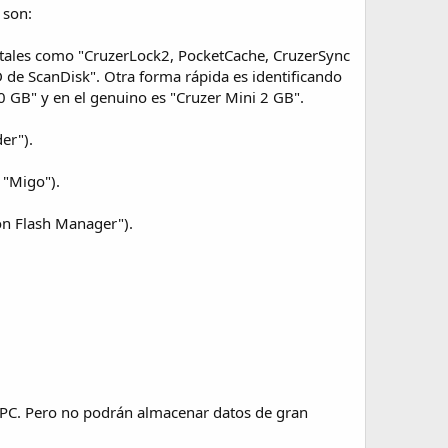
 son:
re tales como "CruzerLock2, PocketCache, CruzerSync
 de ScanDisk". Otra forma rápida es identificando
.0 GB" y en el genuino es "Cruzer Mini 2 GB".
er").
e "Migo").
ion Flash Manager").
su PC. Pero no podrán almacenar datos de gran