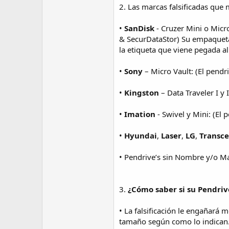
2. Las marcas falsificadas 
•
SanDisk
- Cruzer Mini o Micr
& SecurDataStor) Su empaquetad
la etiqueta que viene pegada al
•
Sony
– Micro Vault: (El pendr
•
Kingston
– Data Traveler I y 
•
Imation
- Swivel y Mini: (El 
•
Hyundai
,
Laser
,
LG
,
Transc
• Pendrive’s sin Nombre y/o M
3.
¿Cómo saber si su Pendriv
• La falsificación le engañará
tamaño según como lo indican