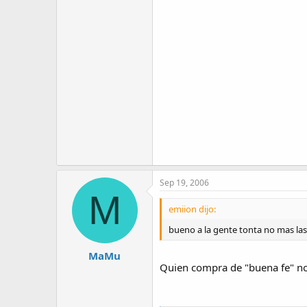
Sep 19, 2006
M
emiion dijo:
bueno a la gente tonta no mas las
MaMu
Quien compra de "buena fe" no