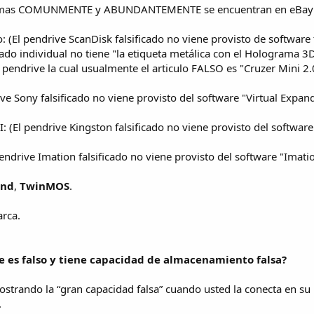
que mas COMUNMENTE y ABUNDANTEMENTE se encuentran en eBay
o: (El pendrive ScanDisk falsificado no viene provisto de softwa
o individual no tiene "la etiqueta metálica con el Holograma 3D
 pendrive la cual usualmente el articulo FALSO es "Cruzer Mini 2
ive Sony falsificado no viene provisto del software "Virtual Expand
II: (El pendrive Kingston falsificado no viene provisto del softwar
pendrive Imation falsificado no viene provisto del software "Imat
end
,
TwinMOS
.
arca.
e es falso y tiene capacidad de almacenamiento falsa?
 mostrando la “gran capacidad falsa” cuando usted la conecta en 
.