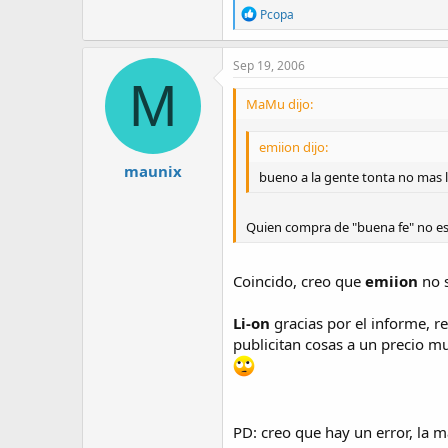
R
Pcopa
e
a
c
Sep 19, 2006
t
M
i
MaMu dijo:
o
n
s
emiion dijo:
:
maunix
bueno a la gente tonta no mas l
Quien compra de "buena fe" no es
Coincido, creo que
emiion
no s
Li-on
gracias por el informe, r
publicitan cosas a un precio muy
PD: creo que hay un error, la 