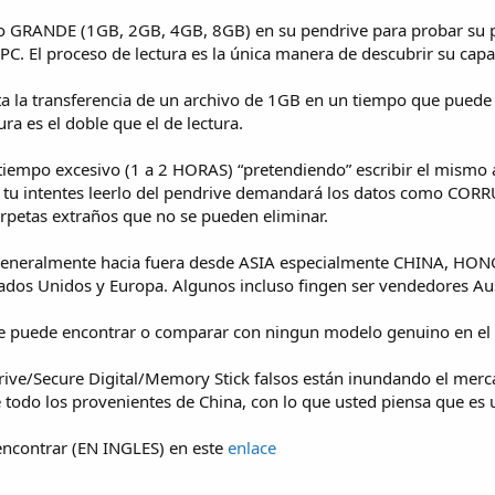
vo GRANDE (1GB, 2GB, 4GB, 8GB) en su pendrive para probar su p
 PC. El proceso de lectura es la única manera de descubrir su cap
 la transferencia de un archivo de 1GB en un tiempo que puede 
ra es el doble que el de lectura.
tiempo excesivo (1 a 2 HORAS) “pretendiendo” escribir el mismo a
do tu intentes leerlo del pendrive demandará los datos como CO
rpetas extraños que no se pueden eliminar.
an generalmente hacia fuera desde ASIA especialmente CHINA, H
Estados Unidos y Europa. Algunos incluso fingen ser vendedores A
se puede encontrar o comparar con ningun modelo genuino en el W
Drive/Secure Digital/Memory Stick falsos están inundando el mer
todo los provenientes de China, con lo que usted piensa que 
 encontrar (EN INGLES) en este
enlace