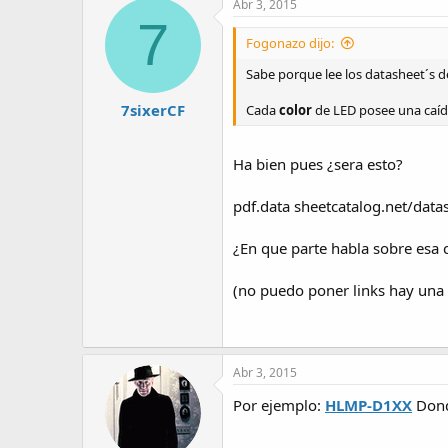
Abr 3, 2015
7
Fogonazo dijo:
Sabe porque lee los datasheet´s d
7sixerCF
Cada
color
de LED posee una caída
Ha bien pues ¿sera esto?
pdf.data sheetcatalog.net/dat
¿En que parte habla sobre esa 
(no puedo poner links hay una 
Abr 3, 2015
Por ejemplo:
HLMP-D1XX
Dond