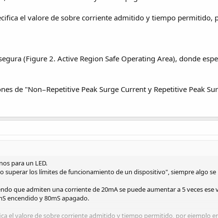
ifica el valore de sobre corriente admitido y tiempo permitido, p
segura (Figure 2. Active Region Safe Operating Area), donde espec
nes de "Non−Repetitive Peak Surge Current y Repetitive Peak Su
nos para un LED.
 superar los límites de funcionamiento de un dispositivo", siempre algo se p
iendo que admiten una corriente de 20mA se puede aumentar a 5 veces ese v
0mS encendido y 80mS apagado.
ca el valore de sobre corriente admitido y tiempo permitido, por ejemplo en 