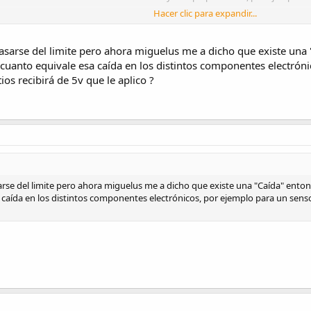
Hacer clic para expandir...
ra (Figure 2. Active Region Safe Operating Area), donde especifica los tiemp
sarse del limite pero ahora miguelus me a dicho que existe una 
cuanto equivale esa caída en los distintos componentes electrón
os recibirá de 5v que le aplico ?
s de "Non−Repetitive Peak Surge Current y Repetitive Peak Surge Current
se del limite pero ahora miguelus me a dicho que existe una "Caída" enton
 caída en los distintos componentes electrónicos, por ejemplo para un sen