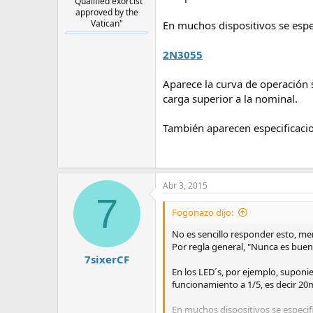
"Qualified exorcist
approved by the
Vatican"
En muchos dispositivos se espec
2N3055
Aparece la curva de operación 
carga superior a la nominal.
También aparecen especificacio
Abr 3, 2015
7
Fogonazo dijo:
No es sencillo responder esto, me
Por regla general, "Nunca es bueno
7sixerCF
En los LED´s, por ejemplo, supon
funcionamiento a 1/5, es decir 2
En muchos dispositivos se especifi