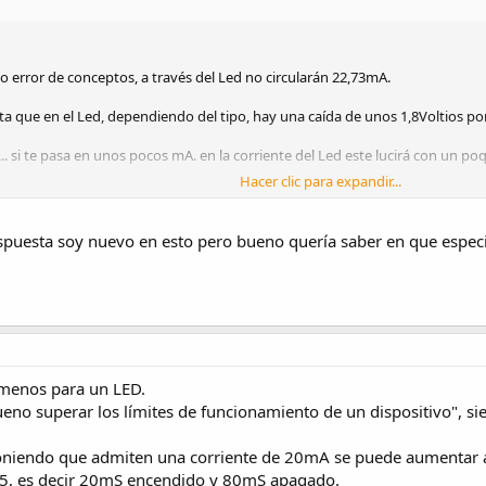
 error de conceptos, a través del Led no circularán 22,73mA.
ta que en el Led, dependiendo del tipo, hay una caída de unos 1,8Voltios po
. si te pasa en unos pocos mA. en la corriente del Led este lucirá con un po
Hacer clic para expandir...
espuesta soy nuevo en esto pero bueno quería saber en que espe
 menos para un LED.
eno superar los límites de funcionamiento de un dispositivo", sie
poniendo que admiten una corriente de 20mA se puede aumentar a
/5, es decir 20mS encendido y 80mS apagado.