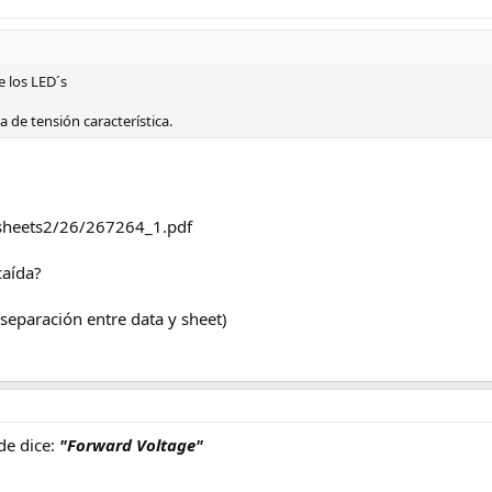
e los LED´s
 de tensión característica.
asheets2/26/267264_1.pdf
caída?
separación entre data y sheet)
e dice:
"Forward Voltage"