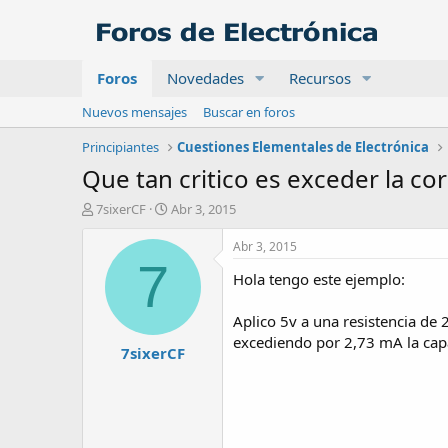
Foros
Novedades
Recursos
Nuevos mensajes
Buscar en foros
Principiantes
Cuestiones Elementales de Electrónica
Que tan critico es exceder la c
A
F
7sixerCF
Abr 3, 2015
u
e
t
c
Abr 3, 2015
o
h
7
Hola tengo este ejemplo:
r
a
d
e
Aplico 5v a una resistencia de
i
excediendo por 2,73 mA la capaci
7sixerCF
n
i
c
i
o