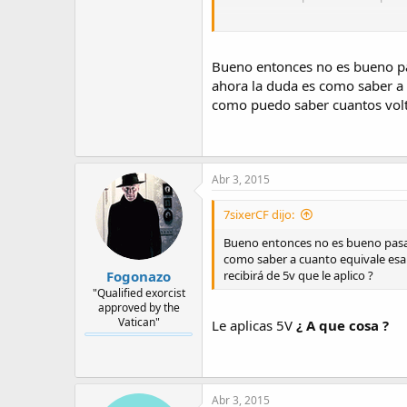
Aparece la curva de operación segu
Bueno entonces no es bueno pa
nominal.
ahora la duda es como saber a 
como puedo saber cuantos volti
También aparecen especificacione
Abr 3, 2015
7sixerCF dijo:
Bueno entonces no es bueno pasar
como saber a cuanto equivale esa
Fogonazo
recibirá de 5v que le aplico ?
"Qualified exorcist
approved by the
Vatican"
Le aplicas 5V
¿ A que cosa ?
Abr 3, 2015