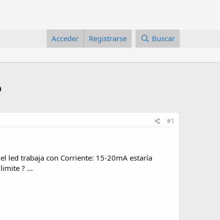
Acceder
Registrarse
Buscar
o
#1
l led trabaja con Corriente: 15-20mA estaría
imite ? ...