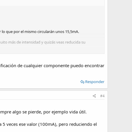
r lo que por el mismo circularán unos 15,5mA.
quito más de intensidad y quizás veas reducida su
cificación de cualquier componente puedo encontrar
Responder
#4
mpre algo se pierde, por ejemplo vida útil.
 5 veces ese valor (100mA), pero reduciendo el