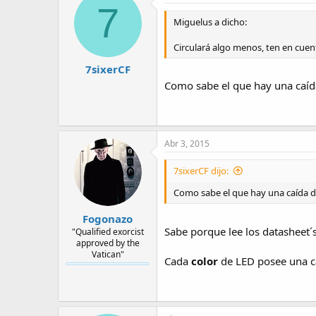
7
Miguelus a dicho:
Circulará algo menos, ten en cuen
7sixerCF
Como sabe el que hay una caída
Abr 3, 2015
7sixerCF dijo:
Como sabe el que hay una caída de
Fogonazo
Sabe porque lee los datasheet´s
"Qualified exorcist
approved by the
Vatican"
Cada
color
de LED posee una ca