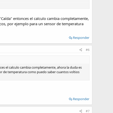
os que el dispositivo "Soporta" una carga superior a la
"Caída" entonces el calculo cambia completamente,
icos, por ejemplo para un sensor de temperatura
Responder
#6
ces el calculo cambia completamente, ahora la duda es
sor de temperatura como puedo saber cuantos voltios
Responder
#7