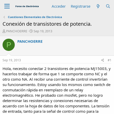
Acceder
Registrarse
Cuestiones Elementales de Electrónica
Conexión de transistores de potencia.
A
F
PANCHOERRE
Sep 19, 2013
u
e
t
c
PANCHOERRE
P
o
h
r
a
d
e
Sep 19, 2013
#1
i
n
Hola, necesito conectar 2 transistores de potencia MJ15003, y
i
hacerlos trabajar de forma que 1 se comporte como NC y el
c
otro como NA. Al recibir una corriente de control invertirían
i
su funcionamiento. Estoy usando los mismos como switch de
o
conmutación rápida en reemplazo de un relay
electromagnético. He probado con mosfet, pero no logro
determinar las resistencias y conexiones necesarias de
acuerdo con la hoja de datos de los componentes. La tensión
de entrada, tanto para la señal de control como para la