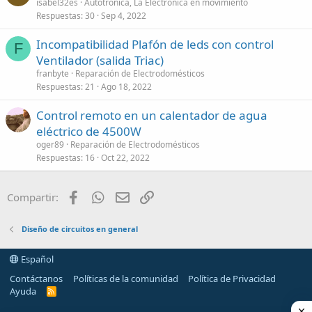
isabel32es
Autotrónica, La Electrónica en movimiento
Respuestas
30
Sep 4, 2022
Incompatibilidad Plafón de leds con control
F
Ventilador (salida Triac)
franbyte
Reparación de Electrodomésticos
Respuestas
21
Ago 18, 2022
Control remoto en un calentador de agua
eléctrico de 4500W
oger89
Reparación de Electrodomésticos
Respuestas
16
Oct 22, 2022
Facebook
WhatsApp
Email
Enlace
Compartir:
Diseño de circuitos en general
Español
Contáctanos
Políticas de la comunidad
Política de Privacidad
Ayuda
R
S
S