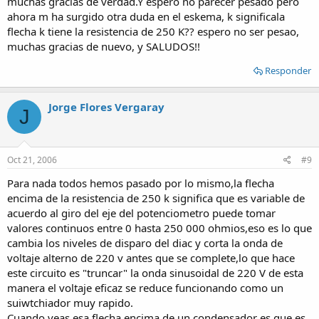
muchas gracias de verdad.Y espero no parecer pesado pero
ahora m ha surgido otra duda en el eskema, k significala
flecha k tiene la resistencia de 250 K?? espero no ser pesao,
muchas gracias de nuevo, y SALUDOS!!
Responder
Jorge Flores Vergaray
J
Oct 21, 2006
#9
Para nada todos hemos pasado por lo mismo,la flecha
encima de la resistencia de 250 k significa que es variable de
acuerdo al giro del eje del potenciometro puede tomar
valores continuos entre 0 hasta 250 000 ohmios,eso es lo que
cambia los niveles de disparo del diac y corta la onda de
voltaje alterno de 220 v antes que se complete,lo que hace
este circuito es "truncar" la onda sinusoidal de 220 V de esta
manera el voltaje eficaz se reduce funcionando como un
suiwtchiador muy rapido.
Cuando veas esa flecha encima de un condensador es que es