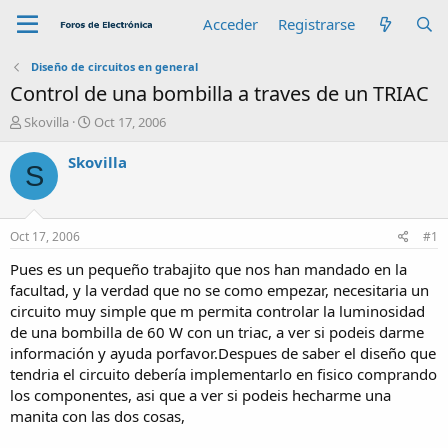
Acceder
Registrarse
Diseño de circuitos en general
Control de una bombilla a traves de un TRIAC
A
F
Skovilla
Oct 17, 2006
u
e
t
c
Skovilla
S
o
h
r
a
d
e
Oct 17, 2006
#1
i
n
Pues es un pequeño trabajito que nos han mandado en la
i
facultad, y la verdad que no se como empezar, necesitaria un
c
circuito muy simple que m permita controlar la luminosidad
i
de una bombilla de 60 W con un triac, a ver si podeis darme
o
información y ayuda porfavor.Despues de saber el diseño que
tendria el circuito debería implementarlo en fisico comprando
los componentes, asi que a ver si podeis hecharme una
manita con las dos cosas,