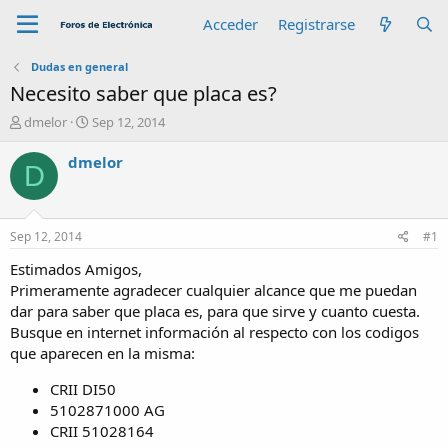
Acceder
Registrarse
Dudas en general
Necesito saber que placa es?
A
F
dmelor
Sep 12, 2014
u
e
t
c
dmelor
D
o
h
r
a
d
e
Sep 12, 2014
#1
i
n
Estimados Amigos,
i
Primeramente agradecer cualquier alcance que me puedan
c
dar para saber que placa es, para que sirve y cuanto cuesta.
i
Busque en internet información al respecto con los codigos
o
que aparecen en la misma:
CRII DI50
5102871000 AG
CRII 51028164