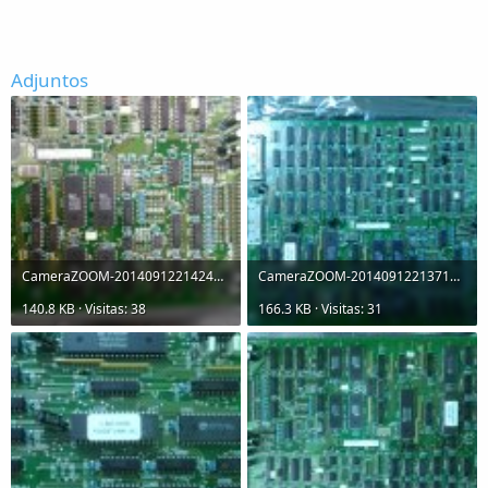
Adjuntos
CameraZOOM-20140912214244631.jpg
CameraZOOM-20140912213719392.jpg
140.8 KB · Visitas: 38
166.3 KB · Visitas: 31