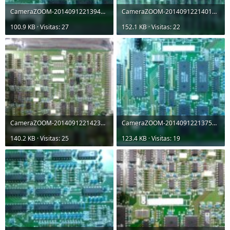
CameraZOOM-20140912213943102.jpg
CameraZOOM-20140912214012211.jpg
100.9 KB · Visitas: 27
152.1 KB · Visitas: 22
CameraZOOM-20140912214234135.jpg
CameraZOOM-20140912213759175.jpg
140.2 KB · Visitas: 25
123.4 KB · Visitas: 19