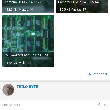
CameraZOOM-20140912213824956.jpg
CameraZOOM-20140912214254129.jpg
112.9 KB · Visitas: 14
130.5 KB · Visitas: 17
CameraZOOM-20140912214041169.jpg
112.4 KB · Visitas: 11
Responder
TRILO-BYTE
Sep 12, 2014
#2