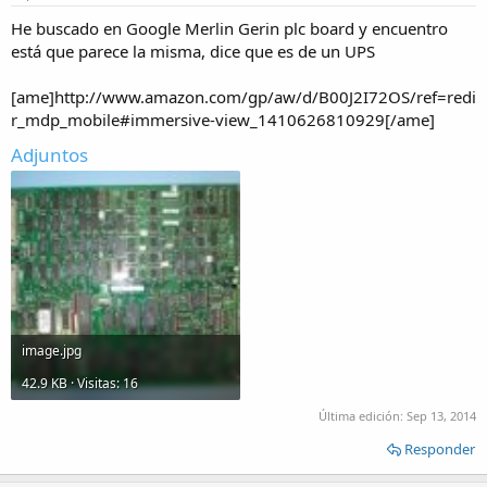
He buscado en Google Merlin Gerin plc board y encuentro
está que parece la misma, dice que es de un UPS
[ame]http://www.amazon.com/gp/aw/d/B00J2I72OS/ref=redi
r_mdp_mobile#immersive-view_1410626810929[/ame]
Adjuntos
image.jpg
42.9 KB · Visitas: 16
Última edición:
Sep 13, 2014
Responder