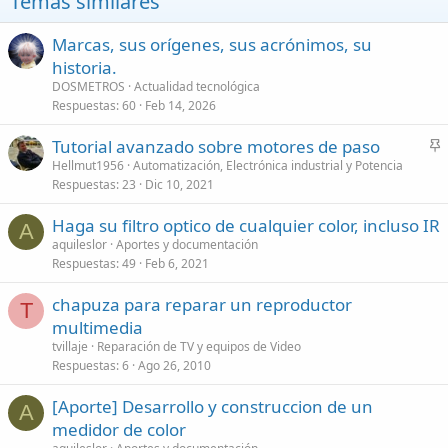
Temas similares
Marcas, sus orígenes, sus acrónimos, su
historia.
DOSMETROS
Actualidad tecnológica
Respuestas
60
Feb 14, 2026
Tutorial avanzado sobre motores de paso
n
Hellmut1956
Automatización, Electrónica industrial y Potencia
Respuestas
23
Dic 10, 2021
c
l
Haga su filtro optico de cualquier color, incluso IR
a
A
aquileslor
Aportes y documentación
d
Respuestas
49
Feb 6, 2021
o
chapuza para reparar un reproductor
T
multimedia
tvillaje
Reparación de TV y equipos de Video
Respuestas
6
Ago 26, 2010
[Aporte] Desarrollo y construccion de un
A
medidor de color