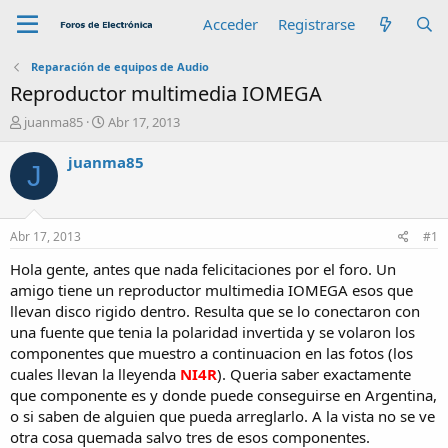
Acceder
Registrarse
Reparación de equipos de Audio
Reproductor multimedia IOMEGA
A
F
juanma85
Abr 17, 2013
u
e
t
c
juanma85
J
o
h
r
a
d
e
Abr 17, 2013
#1
i
n
Hola gente, antes que nada felicitaciones por el foro. Un
i
amigo tiene un reproductor multimedia IOMEGA esos que
c
llevan disco rigido dentro. Resulta que se lo conectaron con
i
una fuente que tenia la polaridad invertida y se volaron los
o
componentes que muestro a continuacion en las fotos (los
cuales llevan la lleyenda
NI4R
). Queria saber exactamente
que componente es y donde puede conseguirse en Argentina,
o si saben de alguien que pueda arreglarlo. A la vista no se ve
otra cosa quemada salvo tres de esos componentes.