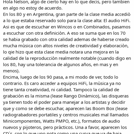
Hola Nelson, algo de cierto hay en lo que decis, pero tambien
en algo no estoy de acuerdo.
En los 80 y en Argentina, gran parte de la clase media accediò
a lo que estaba reservado solo para la clase alta: El audio HiFi.
Asi es que de escuchar en Wincos o en Combinados, pasamos
a escuchar con otra definiciòn. A eso se suma que en los 70
se habia grabado con otra calidad ademas de haberse creado
mucha mùsica con altos niveles de creatividad y elaboraciòn,
lo qie hizo que esta clase media notara una mejora en la
calidad de la reproducciòn realmente notable (cuando digo en
los 80, hay una tolerancia de algunos años, en mas y en
menos).
Encima, luego de los 90 pasa, a mi modo de ver, todo lo
contrario. Es caro acceder a equipos HiFi, la mùsica ya no
tiene tanta creatividad, ni calidad. Tampoco la calidad de
grabaciòn es la misma (lease Rango Dinàmico), las disqueras
ya tienen todo el poder para manejar a los artistas y decidir
que y como se debe escuchar, aparecen las Boom Box (lease
radiograbadores portatiles y centros musicales mal llamados
Minicomponentes, Watts PMPO, etc.), formatos de audio
nuevos y pijoteros, pero pràcticos. Una a favor, aparecen los
CD`s, con lo que uno nota como una curva que va de baja