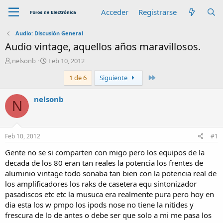
Acceder
Registrarse
Audio: Discusión General
Audio vintage, aquellos años maravillosos.
A
F
nelsonb
Feb 10, 2012
u
e
Último
1 de 6
Siguiente
t
c
o
h
r
a
nelsonb
N
d
e
i
n
Feb 10, 2012
#1
i
c
Gente no se si comparten con migo pero los equipos de la
i
decada de los 80 eran tan reales la potencia los frentes de
o
aluminio vintage todo sonaba tan bien con la potencia real de
los amplificadores los raks de casetera equ sintonizador
pasadiscos etc etc la musuca era realmente pura pero hoy en
dia esta los w pmpo los ipods nose no tiene la nitides y
frescura de lo de antes o debe ser que solo a mi me pasa los