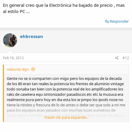
En general creo que la Electrónica ha bajado de precio , mas
al estilo PC ...
Responder
ehbressan
Feb 16, 2012
#12
nelsonb dijo:
Gente no se si comparten con migo pero los equipos de la decada
de los 80 eran tan reales la potencia los frentes de aluminio vintage
todo sonaba tan bien con la potencia real de los amplificadores los
raks de casetera equ sintonizador pasadiscos etc etc la musuca era
realmente pura pero hoy en dia esta los w pmpo los ipods nose no
tiene la nitides y frescura de lo de antes o debe ser que solo a mi me
pasa los equipos eran pesados con muchas luces vumetros de
aguja gente extraño esa epoca y me resisto a decir que lo de ahora
Hacer clic para expandir...
es mejor no se si comparten con migo