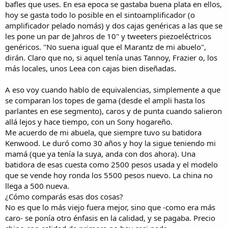
bafles que uses. En esa epoca se gastaba buena plata en ellos,
hoy se gasta todo lo posible en el sintoamplificador (o
amplificador pelado nomás) y dos cajas genéricas a las que se
les pone un par de Jahros de 10" y tweeters piezoeléctricos
genéricos. "No suena igual que el Marantz de mi abuelo",
dirán. Claro que no, si aquel tenía unas Tannoy, Frazier o, los
más locales, unos Leea con cajas bien diseñadas.
A eso voy cuando hablo de equivalencias, simplemente a que
se comparan los topes de gama (desde el ampli hasta los
parlantes en ese segmento), caros y de punta cuando salieron
allá lejos y hace tiempo, con un Sony hogareño.
Me acuerdo de mi abuela, que siempre tuvo su batidora
Kenwood. Le duró como 30 años y hoy la sigue teniendo mi
mamá (que ya tenía la suya, anda con dos ahora). Una
batidora de esas cuesta como 2500 pesos usada y el modelo
que se vende hoy ronda los 5500 pesos nuevo. La china no
llega a 500 nueva.
¿Cómo comparás esas dos cosas?
No es que lo más viejo fuera mejor, sino que -como era más
caro- se ponía otro énfasis en la calidad, y se pagaba. Precio