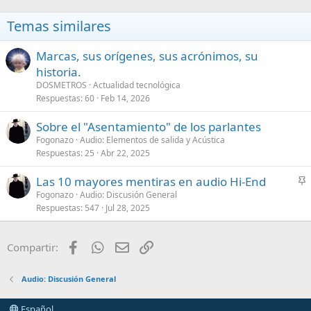
Temas similares
Marcas, sus orígenes, sus acrónimos, su
historia.
DOSMETROS
Actualidad tecnológica
Respuestas
60
Feb 14, 2026
Sobre el "Asentamiento" de los parlantes
Fogonazo
Audio: Elementos de salida y Acústica
Respuestas
25
Abr 22, 2025
Las 10 mayores mentiras en audio Hi-End
n
Fogonazo
Audio: Discusión General
Respuestas
547
Jul 28, 2025
c
l
a
Facebook
WhatsApp
Email
Enlace
Compartir:
d
o
Audio: Discusión General
Español