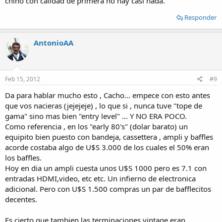
chino con calidad de primera no hay casi nada.
Responder
AntonioAA
Feb 15, 2012
#9
Da para hablar mucho esto , Cacho... empece con esto antes
que vos nacieras (jejejeje) , lo que si , nunca tuve "tope de
gama" sino mas bien "entry level" ... Y NO ERA POCO.
Como referencia , en los "early 80's" (dolar barato) un
equipito bien puesto con bandeja, cassettera , ampli y baffles
acorde costaba algo de U$S 3.000 de los cuales el 50% eran
los baffles.
Hoy en dia un ampli cuesta unos U$S 1000 pero es 7.1 con
entradas HDMI,video, etc etc. Un infierno de electronica
adicional. Pero con U$S 1.500 compras un par de bafflecitos
decentes.
Es cierto que tambien las terminaciones vintage eran