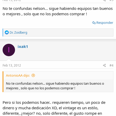
No te confundas nelson... sigue habiendo equipos tan buenos
o mejores , solo que no los podemos comprar !
Responder
R
Dr. Zoidberg
e
a
c
ixak1
I
t
i
o
n
s
Feb 13, 2012
#4
:
AntonioAA dijo:
No te confundas nelson... sigue habiendo equipos tan buenos o
mejores , solo que no los podemos comprar !
Pero si los podemos hacer.. requieren tiempo, un poco de
dinero y mucha dedicación XD, el vintage es un estilo,
diferente, ¿mejor? no, solo diferente, el gusto rompe en