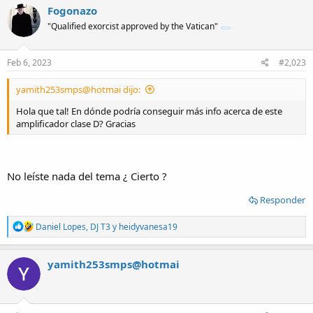
c
Fogonazo
t
"Qualified exorcist approved by the Vatican"
i
o
n
s
Feb 6, 2023
#2,023
:
yamith253smps@hotmai dijo:
Hola que tal! En dónde podría conseguir más info acerca de este
amplificador clase D? Gracias
No leíste nada del tema ¿ Cierto ?
Responder
R
Daniel Lopes
,
DJ T3
y
heidyvanesa19
e
a
c
yamith253smps@hotmai
t
i
o
n