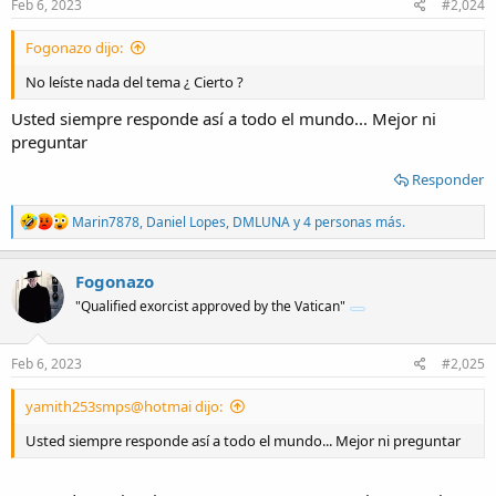
s
Feb 6, 2023
#2,024
:
Fogonazo dijo:
No leíste nada del tema ¿ Cierto ?
Usted siempre responde así a todo el mundo... Mejor ni
preguntar
Responder
R
Marin7878
,
Daniel Lopes
,
DMLUNA
y 4 personas más.
e
a
c
Fogonazo
t
"Qualified exorcist approved by the Vatican"
i
o
n
s
Feb 6, 2023
#2,025
:
yamith253smps@hotmai dijo:
Usted siempre responde así a todo el mundo... Mejor ni preguntar