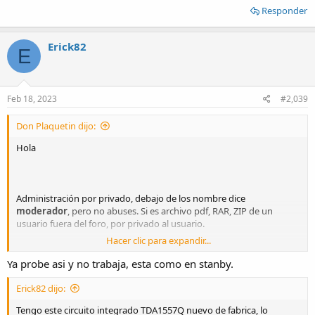
Responder
Erick82
E
Feb 18, 2023
#2,039
Don Plaquetin dijo:
Hola
Administración por privado, debajo de los nombre dice
moderador
, pero no abuses. Si es archivo pdf, RAR, ZIP de un
usuario fuera del foro, por privado al usuario.
Hacer clic para expandir...
El capacitor de
10μF
que va al
pin 12
NO va, ese se usa si usas
Ya probe asi y no trabaja, esta como en stanby.
fuente simétrica. Tu usas
12V
por lo que no necesitas volt referencia,
déjalo sin conectar
(N.C)
Erick82 dijo:
Tengo este circuito integrado TDA1557Q nuevo de fabrica, lo
Saludos