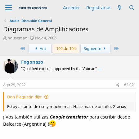
Acceder
Registrarse
Audio: Discusión General
Diagramas de Amplificadores
A
F
houseman
Nov 4, 2006
u
e
Primero
Último
Ant
102 de 104
Siguiente
t
c
o
h
r
a
Fogonazo
d
"Qualified exorcist approved by the Vatican"
e
i
n
Ago 29, 2022
#2,021
i
c
Don Plaquetin dijo:
i
o
Estoy al tanto de eso y mucho mas. Hace mas de un año. Gracias
¡ Vos también utilizas
Google translator
para escribir desde
Balcarce (Argentina) !