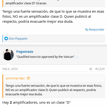
amplificador clase D? Gracias
Tengo una fuerte sensación, de que lo que se muestra en esas
fotos, NO es un amplificador clase D. Quien publicó al
respecto, podría evacuarle mejor esa duda.
Responder
R
Don Plaquetin
e
a
c
Fogonazo
t
"Qualified exorcist approved by the Vatican"
i
o
n
s
Feb 6, 2023
#2,029
:
unmonje dijo:
Tengo una fuerte sensación, de que lo que se muestra en esas fotos,
NO es un amplificador clase D. Quien publicó al respecto, podría
evacuarle mejor esa duda.
Hay
2
amplificadores, uno es un clase "D"