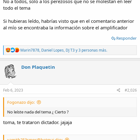
No a todos, solo a los perezosos que no se molestan en leer
todo el tema
Si hubieras leído, habrías visto que en el comentario anterior
al mío se encontraba la información sobre el amplificador
Responder
R
Marin7878
,
Daniel Lopes
,
DJ T3
y 3 personas más.
e
a
c
Don Plaquetin
t
i
o
n
s
Feb 6, 2023
#2,026
:
Fogonazo dijo:
No leíste nada del tema ¿ Cierto ?
toma, te trataron dictador. jajaja
yamith253smps@hotmai dijo: