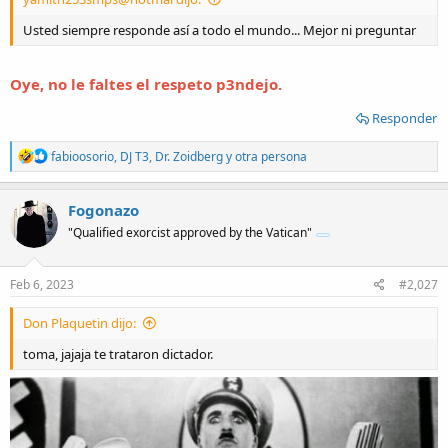
Usted siempre responde así a todo el mundo... Mejor ni preguntar
Oye, no le faltes el respeto p3ndejo.
Responder
R
fabioosorio
,
DJ T3
,
Dr. Zoidberg
y otra persona
e
a
c
Fogonazo
t
"Qualified exorcist approved by the Vatican"
i
o
n
s
Feb 6, 2023
#2,027
:
Don Plaquetin dijo:
toma, jajaja te trataron dictador.