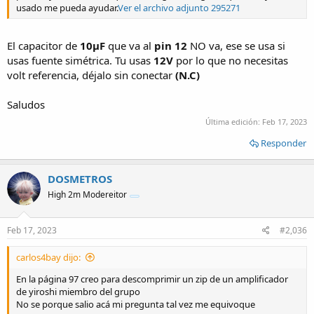
usado me pueda ayudar.
Ver el archivo adjunto 295271
El capacitor de
10μF
que va al
pin 12
NO va, ese se usa si
usas fuente simétrica. Tu usas
12V
por lo que no necesitas
volt referencia, déjalo sin conectar
(N.C)
Saludos
Última edición:
Feb 17, 2023
Responder
DOSMETROS
High 2m Modereitor
Feb 17, 2023
#2,036
carlos4bay dijo:
En la página 97 creo para descomprimir un zip de un amplificador
de yiroshi miembro del grupo
No se porque salio acá mi pregunta tal vez me equivoque