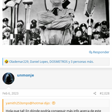
Responder
R
Olademar229
,
Daniel Lopes
,
DOSMETROS
y 3 personas más.
e
a
c
unmonje
t
i
o
n
s
Feb 6, 2023
#2,028
:
yamith253smps@hotmai dijo:
Hola que tal! En dónde podría conseguir más info acerca de este