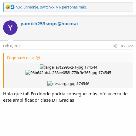
R
nuk
,
unmonje
,
switchxxi
y 6 personas más.
e
a
c
yamith253smps@hotmai
t
i
o
n
s
Feb 6, 2023
#2,022
:
Fogonazo dijo:
Hola que tal! En dónde podría conseguir más info acerca de
este amplificador clase D? Gracias