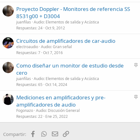
Proyecto Doppler - Monitores de referencia SS
8531g00 + D3004
juanfilas
Audio: Elementos de salida y Acústica
Respuestas
24
Oct 9, 2012
Circuitos de amplificadores de car-audio
electroaudio
Audio: Gran señal
Respuestas
7
Oct 7, 2016
Como diseñar un monitor de estudio desde
n
cero
c
juanfilas
Audio: Elementos de salida y Acústica
l
Respuestas
65
Oct 14, 2024
a
Mediciones en amplificadores y pre-
d
n
amplificadores de audio
o
c
Fogonazo
Audio: Discusión General
l
Respuestas
22
Ene 25, 2022
a
d
Facebook
WhatsApp
Email
Enlace
Compartir:
o