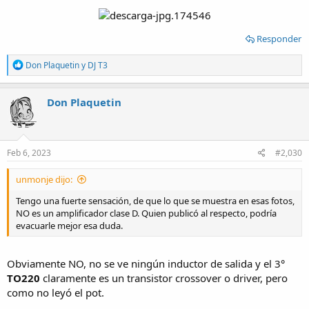
Responder
R
Don Plaquetin
y
DJ T3
e
a
c
Don Plaquetin
t
i
o
n
s
Feb 6, 2023
#2,030
:
unmonje dijo:
Tengo una fuerte sensación, de que lo que se muestra en esas fotos,
NO es un amplificador clase D. Quien publicó al respecto, podría
evacuarle mejor esa duda.
Obviamente NO, no se ve ningún inductor de salida y el 3°
TO220
claramente es un transistor crossover o driver, pero
como no leyó el pot.