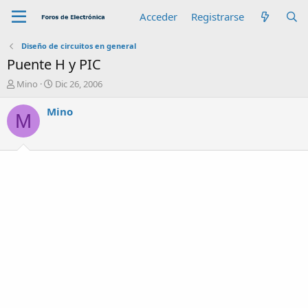
Acceder
Registrarse
Diseño de circuitos en general
Puente H y PIC
A
F
Mino
Dic 26, 2006
u
e
t
c
Mino
M
o
h
r
a
d
e
i
n
i
c
i
o