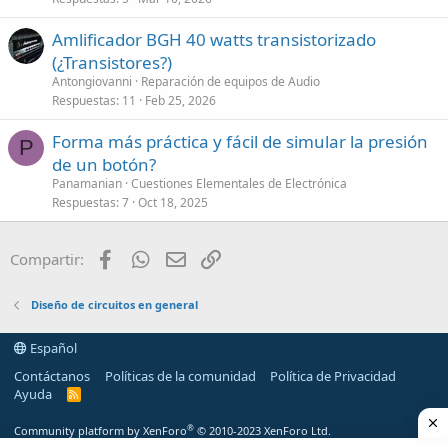
Amlificador BGH 40 watts transistorizado
(¿Transistores?)
Antongiovanni
Reparación de equipos de Audio
Respuestas
11
Feb 25, 2026
Forma más práctica y fácil de simular la presión
P
de un botón?
Panamanian
Cuestiones Elementales de Electrónica
Respuestas
7
Oct 18, 2025
Facebook
WhatsApp
Email
Enlace
Compartir:
Diseño de circuitos en general
Español
Contáctanos
Políticas de la comunidad
Política de Privacidad
Ayuda
R
S
S
®
Community platform by XenForo
© 2010-2023 XenForo Ltd.