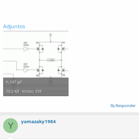
Adjuntos
h_147.gif
10.2 KB · Visitas: 339
Responder
yamazaky1984
Y