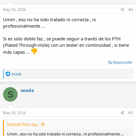
May 30, 2026
#4
Umm , eso no ha sido tratado ni correcta , ni
profesionalmente ...
Si es solo doble faz , se puede seguir a través de los PTH
(Plated Through-Hole) con un tester en continuidad , si tiene
más capas ...
Responder
R
seada
e
a
c
seada
S
t
i
o
n
s
May 30, 2026
#5
:
DOSMETROS dijo:
Umm , eso no ha sido tratado ni correcta , ni profesionalmente ...