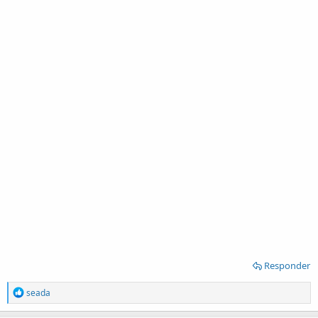
Responder
R
seada
e
a