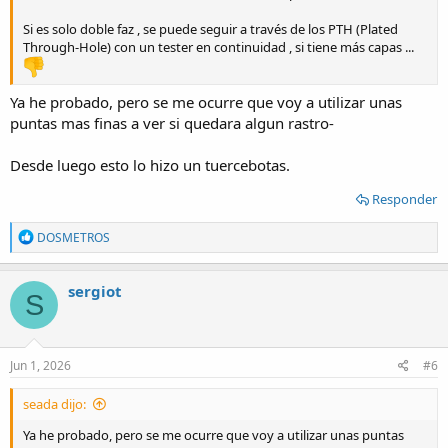
Si es solo doble faz , se puede seguir a través de los PTH (Plated
Through-Hole) con un tester en continuidad , si tiene más capas ...
Ya he probado, pero se me ocurre que voy a utilizar unas
puntas mas finas a ver si quedara algun rastro-
Desde luego esto lo hizo un tuercebotas.
Responder
R
DOSMETROS
e
a
c
sergiot
S
t
i
o
n
s
Jun 1, 2026
#6
:
seada dijo:
Ya he probado, pero se me ocurre que voy a utilizar unas puntas