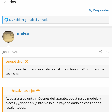
Saludos.
Responder
R
Dr. Zoidberg
,
malesi
y
seada
e
a
c
malesi
t
i
o
n
s
Jun 1, 2026
#9
:
sergiot dijo:
Por que no te guias con el otro canal que si funciona? por mas que
las pistas
Pinchavalvulas dijo:
Ayudaría si adjunta imágenes del aparato, pegatina de modelo y
placas y ¿ribbons? (¿cinta?) o lo que vaya soldado en esos nodos
recalentados.