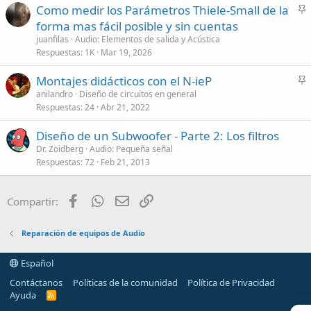
Como medir los Parámetros Thiele-Small de la
n
forma mas fácil posible y sin cuentas
c
juanfilas
Audio: Elementos de salida y Acústica
l
Respuestas
1K
Mar 19, 2026
a
Montajes didácticos con el N-ieP
d
n
anilandro
Diseño de circuitos en general
o
Respuestas
24
Abr 21, 2022
c
l
Diseño de un Subwoofer - Parte 2: Los filtros
a
Dr. Zoidberg
Audio: Pequeña señal
d
Respuestas
72
Feb 21, 2013
o
Facebook
WhatsApp
Email
Enlace
Compartir:
Reparación de equipos de Audio
Español
Contáctanos
Políticas de la comunidad
Política de Privacidad
Ayuda
R
S