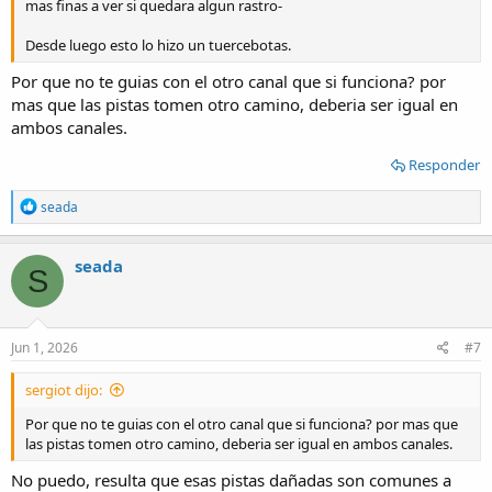
mas finas a ver si quedara algun rastro-
Desde luego esto lo hizo un tuercebotas.
Por que no te guias con el otro canal que si funciona? por
mas que las pistas tomen otro camino, deberia ser igual en
ambos canales.
Responder
R
seada
e
a
c
seada
S
t
i
o
n
s
Jun 1, 2026
#7
:
sergiot dijo:
Por que no te guias con el otro canal que si funciona? por mas que
las pistas tomen otro camino, deberia ser igual en ambos canales.
No puedo, resulta que esas pistas dañadas son comunes a