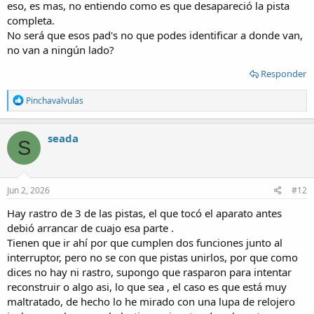
eso, es mas, no entiendo como es que desapareció la pista
completa.
No será que esos pad's no que podes identificar a donde van,
no van a ningún lado?
Responder
R
Pinchavalvulas
e
a
c
seada
S
t
i
o
n
s
Jun 2, 2026
#12
:
Hay rastro de 3 de las pistas, el que tocó el aparato antes
debió arrancar de cuajo esa parte .
Tienen que ir ahí por que cumplen dos funciones junto al
interruptor, pero no se con que pistas unirlos, por que como
dices no hay ni rastro, supongo que rasparon para intentar
reconstruir o algo asi, lo que sea , el caso es que está muy
maltratado, de hecho lo he mirado con una lupa de relojero