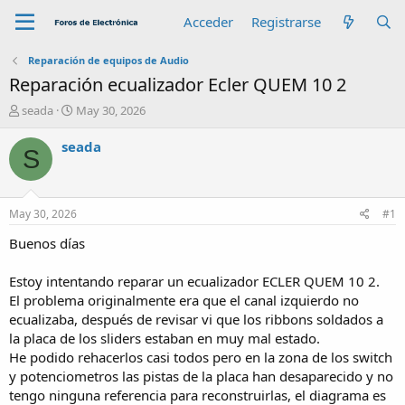
Acceder
Registrarse
Reparación de equipos de Audio
Reparación ecualizador Ecler QUEM 10 2
A
F
seada
May 30, 2026
u
e
t
c
seada
S
o
h
r
a
d
e
May 30, 2026
#1
i
n
Buenos días
i
c
Estoy intentando reparar un ecualizador ECLER QUEM 10 2.
i
El problema originalmente era que el canal izquierdo no
o
ecualizaba, después de revisar vi que los ribbons soldados a
la placa de los sliders estaban en muy mal estado.
He podido rehacerlos casi todos pero en la zona de los switch
y potenciometros las pistas de la placa han desaparecido y no
tengo ninguna referencia para reconstruirlas, el diagrama es