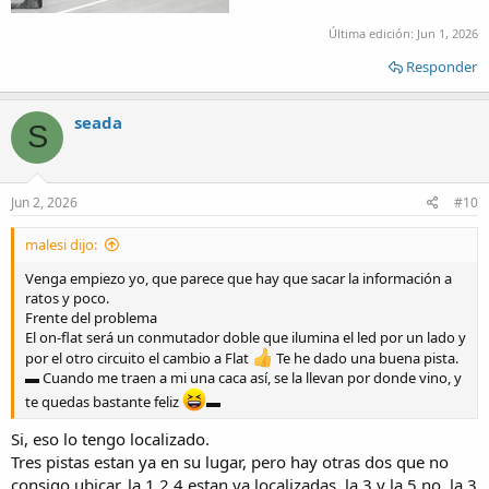
Última edición:
Jun 1, 2026
Responder
seada
S
Jun 2, 2026
#10
malesi dijo:
Venga empiezo yo, que parece que hay que sacar la información a
ratos y poco.
Frente del problema
El on-flat será un conmutador doble que ilumina el led por un lado y
por el otro circuito el cambio a Flat
Te he dado una buena pista.
▬ Cuando me traen a mi una caca así, se la llevan por donde vino, y
te quedas bastante feliz
▬
Si, eso lo tengo localizado.
Tres pistas estan ya en su lugar, pero hay otras dos que no
consigo ubicar, la 1,2,4 estan ya localizadas, la 3 y la 5 no, la 3