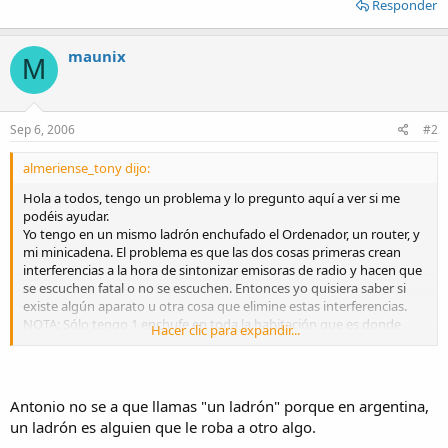
Responder
maunix
M
Sep 6, 2006
#2
almeriense_tony dijo:
Hola a todos, tengo un problema y lo pregunto aquí a ver si me
podéis ayudar.
Yo tengo en un mismo ladrón enchufado el Ordenador, un router, y
mi minicadena. El problema es que las dos cosas primeras crean
interferencias a la hora de sintonizar emisoras de radio y hacen que
se escuchen fatal o no se escuchen. Entonces yo quisiera saber si
existe algún aparato u otra cosa que elimine estas interferencias.
NOTA: Sólo tengo 1 enchufe en toda la habitación que es donde
Hacer clic para expandir...
esta el ladrón.
Muchas gracias de antemano
Saludos. Antonio.
Antonio no se a que llamas "un ladrón" porque en argentina,
un ladrón es alguien que le roba a otro algo.