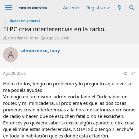
Acceder
Registrarse
Dudas en general
El PC crea interferencias en la radio.
A
F
almeriense_tony
Ago 28, 2006
u
e
t
c
almeriense_tony
A
o
h
r
a
d
e
Ago 28, 2006
#1
i
n
Hola a todos, tengo un problema y lo pregunto aquí a ver si
i
me podéis ayudar.
c
Yo tengo en un mismo ladrón enchufado el Ordenador, un
i
router, y mi minicadena. El problema es que las dos cosas
o
primeras crean interferencias a la hora de sintonizar emisoras
de radio y hacen que se escuchen fatal o no se escuchen.
Entonces yo quisiera saber si existe algún aparato u otra cosa
que elimine estas interferencias. NOTA: Sólo tengo 1 enchufe
en toda la habitación que es donde esta el ladrón.