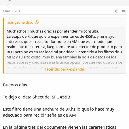
May 6, 2013
#6
mangacha dijo:
Muchachos!! muchas gracias por atender mi consulta.
La etapa de FI que quiero experimentar es de 455Kz, y mi mayor
interes es que el receptor funcione en AM que es el modo que
realmente me interesa, luego armare un detector de producto para
BLU pero no es en realidad mi prioridad. Entendido a los filtros de 9
MHZ y su alto costo, muy buena tambien la hoja de datos de los
resonadores y creo esa seria la unica opcion porque veo que con los
trafos no logro angostar mas. Lo bueno seria conseguir un circuito
Hacer clic para expandir...
para empezar algunas pruebas, tengo por aca algunos resonadores
de 3 patas naranja denominados SFU455B, a ver que puedo
inventar con ellos!!
Buenos días.
Saludos.
Te dejo el data Sheet del SFU455B
Este filtro tiene una anchura de 9Khz lo que lo hace muy
adecuado para recibir señales de AM
En la página tres del documente vienen las cararterísticas