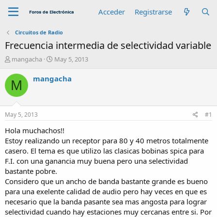
Acceder
Registrarse
Circuitos de Radio
Frecuencia intermedia de selectividad variable
A
F
mangacha
May 5, 2013
u
e
t
c
mangacha
M
o
h
r
a
d
e
May 5, 2013
#1
i
n
Hola muchachos!!
i
Estoy realizando un receptor para 80 y 40 metros totalmente
c
casero. El tema es que utilizo las clasicas bobinas spica para
i
F.I. con una ganancia muy buena pero una selectividad
o
bastante pobre.
Considero que un ancho de banda bastante grande es bueno
para una exelente calidad de audio pero hay veces en que es
necesario que la banda pasante sea mas angosta para lograr
selectividad cuando hay estaciones muy cercanas entre si. Por