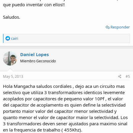
que puedo inventar con ellos!!
Saludos.
Responder
R
cairi
e
a
c
Daniel Lopes
t
Miembro Geconocido
i
o
n
s
May 5, 2013
#5
:
Hola Mangacha saludos cordiales , dejo aca un circuito mas
selectivo que utiliza 3 transformadores identicos levemente
acoplados por capacitores de pequeno valor 10Pf , el valor
del capacitor de acoplamento es quien define la selectividad
portanto maior valor del capacitor menor selectividad y
quanto menor el valor de capacitor maior la selectividad. Los
3 transformadores deven sener ajustados para maximo sinal
en la frequencia de trabalho ( 455Khz).