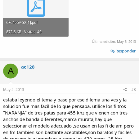
CFL455AG2[1].pdf
873.8 KB · Visitas: 49
Última edición:
May 5, 2013
Responder
ac128
A
May 5, 2013
#3
estaba leyendo el tema y pase por ese dilema una ves y la
solucion fue mas facil de lo que pensaba, utilice los filtros
"NARANJA" de tres patas para 455 khz que vienen con tres
anchos de banda diferentes,marca murata,hay que
seleccionar el modelo adecuado ,se usan en las fi de am pero
en fm tambien son bastante aceptables,son baratos y faciles
de conseguir,la impedancia ronda los 470 homs, 25 khz