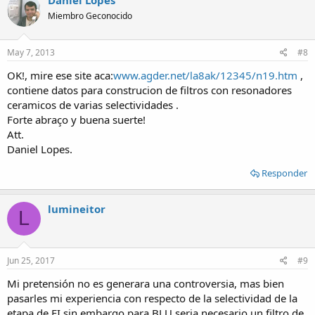
Daniel Lopes
Miembro Geconocido
May 7, 2013
#8
OK!, mire ese site aca:
www.agder.net/la8ak/12345/n19.htm
,
contiene datos para construcion de filtros con resonadores
ceramicos de varias selectividades .
Forte abraço y buena suerte!
Att.
Daniel Lopes.
Responder
lumineitor
L
Jun 25, 2017
#9
Mi pretensión no es generara una controversia, mas bien
pasarles mi experiencia con respecto de la selectividad de la
etapa de FI sin embargo para BLU seria necesario un filtro de