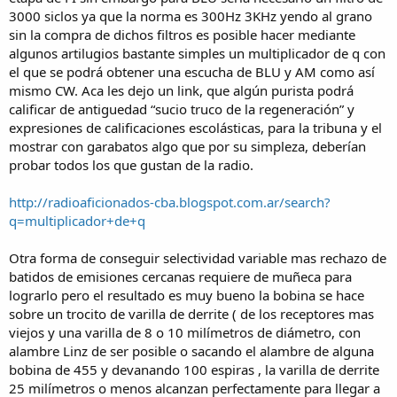
3000 siclos ya que la norma es 300Hz 3KHz yendo al grano
sin la compra de dichos filtros es posible hacer mediante
algunos artilugios bastante simples un multiplicador de q con
el que se podrá obtener una escucha de BLU y AM como así
mismo CW. Aca les dejo un link, que algún purista podrá
calificar de antiguedad “sucio truco de la regeneración” y
expresiones de calificaciones escolásticas, para la tribuna y el
mostrar con garabatos algo que por su simpleza, deberían
probar todos los que gustan de la radio.
http://radioaficionados-cba.blogspot.com.ar/search?
q=multiplicador+de+q
Otra forma de conseguir selectividad variable mas rechazo de
batidos de emisiones cercanas requiere de muñeca para
lograrlo pero el resultado es muy bueno la bobina se hace
sobre un trocito de varilla de derrite ( de los receptores mas
viejos y una varilla de 8 o 10 milímetros de diámetro, con
alambre Linz de ser posible o sacando el alambre de alguna
bobina de 455 y devanando 100 espiras , la varilla de derrite
25 milímetros o menos alcanzan perfectamente para llegar a