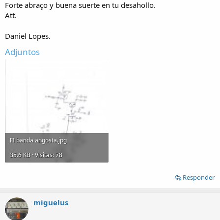
Forte abraço y buena suerte en tu desahollo.
Att.
Daniel Lopes.
Adjuntos
FI banda angosta.jpg
35.6 KB · Visitas: 78
Responder
miguelus