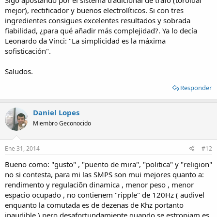
Sigo apostando por el sistema tradicional de trafo (toroidal
mejor), rectificador y buenos electrolíticos. Si con tres
ingredientes consigues excelentes resultados y sobrada
fiabilidad, ¿para qué añadir más complejidad?. Ya lo decía
Leonardo da Vinci: "La simplicidad es la máxima
sofisticación".
Saludos.
Responder
Daniel Lopes
Miembro Geconocido
Ene 31, 2014
#12
Bueno como: "gusto" , "puento de mira", "politica" y "religion"
no si contesta, para mi las SMPS son mui mejores quanto a:
rendimento y regulaciõn dinamica , menor peso , menor
espacio ocupado , no contienem "ripple" de 120Hz ( audivel
enquanto la comutada es de dezenas de Khz portanto
inaudible ),pero desafortundamiente quando se estropiam es