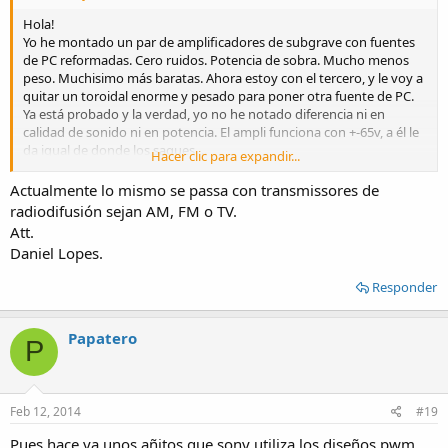
Hola!
Yo he montado un par de amplificadores de subgrave con fuentes
de PC reformadas. Cero ruidos. Potencia de sobra. Mucho menos
peso. Muchisimo más baratas. Ahora estoy con el tercero, y le voy a
quitar un toroidal enorme y pesado para poner otra fuente de PC.
Ya está probado y la verdad, yo no he notado diferencia ni en
calidad de sonido ni en potencia. El ampli funciona con +-65v, a él le
da igual de donde los saques....
Hacer clic para expandir...
Y en el curro trabajo con Crown CTs, de 2000 y 3000w, todas con
fuente conmutada. En entorno profesional casi todo lo que son
Actualmente lo mismo se passa con transmissores de
autoamplificados, cajas clásicas y line arrays, son amplificados por
radiodifusión sejan AM, FM o TV.
clase D y fuentes conmutadas.
Att.
Daniel Lopes.
Saludos!
Responder
Papatero
P
Feb 12, 2014
#19
Pues hace ya unos añitos que sony utiliza los diseños pwm.