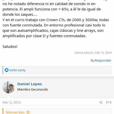
no he notado diferencia ni en calidad de sonido ni en
potencia. El ampli funciona con +-65v, a él le da igual de
donde los saques....
Y en el curro trabajo con Crown CTs, de 2000 y 3000w, todas
con fuente conmutada. En entorno profesional casi todo lo
que son autoamplificados, cajas clásicas y line arrays, son
amplificados por clase D y fuentes conmutadas.
Saludos!
Última edición:
Feb 12, 2014
Responder
R
turbo santy
e
a
c
Daniel Lopes
t
Miembro Geconocido
i
o
n
s
Feb 12, 2014
#18
:
felixreal dijo: