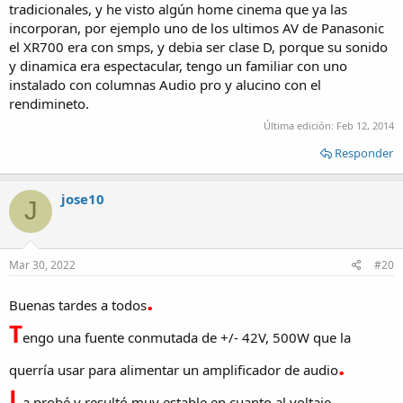
tradicionales, y he visto algún home cinema que ya las
incorporan, por ejemplo uno de los ultimos AV de Panasonic
el XR700 era con smps, y debia ser clase D, porque su sonido
y dinamica era espectacular, tengo un familiar con uno
instalado con columnas Audio pro y alucino con el
rendimineto.
Última edición:
Feb 12, 2014
Responder
jose10
J
Mar 30, 2022
#20
.
Buenas tardes a todos
T
engo una fuente conmutada de +/- 42V, 500W que la
.
querría usar para alimentar un amplificador de audio
L
a probé y resultó muy estable en cuanto al voltaje