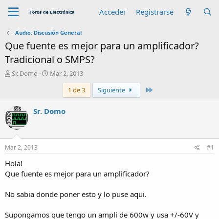
Acceder
Registrarse
Audio: Discusión General
Que fuente es mejor para un amplificador?
Tradicional o SMPS?
A
F
Sr. Domo
Mar 2, 2013
u
e
Último
1 de 3
Siguiente
t
c
o
h
r
a
Sr. Domo
d
e
i
n
Mar 2, 2013
#1
i
c
Hola!
i
Que fuente es mejor para un amplificador?
o
No sabia donde poner esto y lo puse aqui.
Supongamos que tengo un ampli de 600w y usa +/-60V y