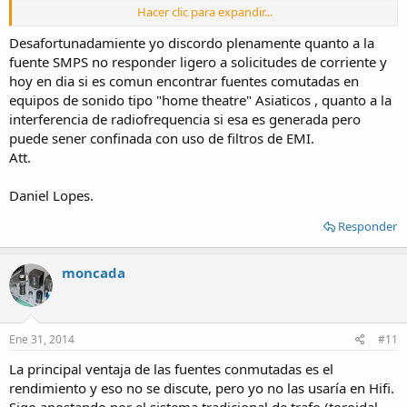
Hacer clic para expandir...
Las fuentes lineales sin regulación, aunque son más voluminosas,
pesadas y caras por el transformador y los electrolíticos, son
Desafortunadamiente yo discordo plenamente quanto a la
capaces de proporcionar la energía extra necesaria durante los
fuente SMPS no responder ligero a solicitudes de corriente y
pasajes "fortísimos", sin más limitación que la propia capacidad de
hoy en dia si es comun encontrar fuentes comutadas en
almacenaje de los condensadores, por eso los fabricantes las siguen
equipos de sonido tipo "home theatre" Asiaticos , quanto a la
incorporando pese a encarecer el equipo.
interferencia de radiofrequencia si esa es generada pero
puede sener confinada con uso de filtros de EMI.
Saludos.
Att.
Daniel Lopes.
Responder
moncada
Ene 31, 2014
#11
La principal ventaja de las fuentes conmutadas es el
rendimiento y eso no se discute, pero yo no las usaría en Hifi.