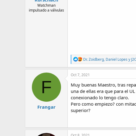
Watchman
impulsado a válvulas
R
Dr. Zoidberg
,
Daniel Lopes
y
J2
e
a
c
Oct 7, 2021
t
F
i
Muy buenas Maestro, tras repas
o
una de ellas era que para el UL
n
conexionado lo tengo claro.
s
:
Pero como empiezo? con mitad d
Frangar
superior?
Oct 8, 2021