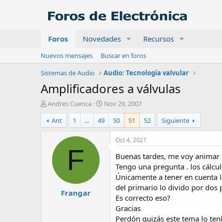
Foros
Novedades
Recursos
Nuevos mensajes
Buscar en foros
Sistemas de Audio
Audio: Tecnología valvular
Amplificadores a válvulas
A
F
Andres Cuenca
Nov 29, 2007
u
e
Ant
1
...
49
50
51
52
Siguiente
t
c
o
h
r
a
Oct 4, 2021
d
F
Buenas tardes, me voy animar p
e
i
Tengo una pregunta . los cálcu
n
Únicamente a tener en cuenta l
i
del primario lo divido por dos 
Frangar
c
Es correcto eso?
i
Gracias
o
Perdón quizás este tema lo tení