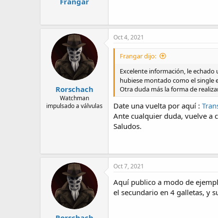
Frangar
Oct 4, 2021
Frangar dijo:
Excelente información, le echado
hubiese montado como el single 
Rorschach
Otra duda más la forma de realiza
Watchman
Date una vuelta por aquí :
Tran
impulsado a válvulas
Ante cualquier duda, vuelve a c
Saludos.
Oct 7, 2021
Aquí publico a modo de ejemplo,
el secundario en 4 galletas, y s
Rorschach