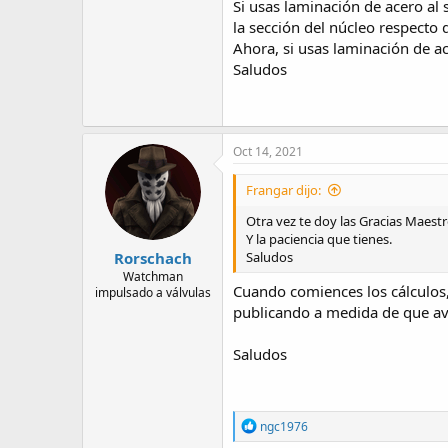
Si usas laminación de acero al
la sección del núcleo respecto d
Ahora, si usas laminación de a
Saludos
Oct 14, 2021
Frangar dijo:
Otra vez te doy las Gracias Maestr
Y la paciencia que tienes.
Rorschach
Saludos
Watchman
Cuando comiences los cálculos,
impulsado a válvulas
publicando a medida de que ava
Saludos
R
ngc1976
e