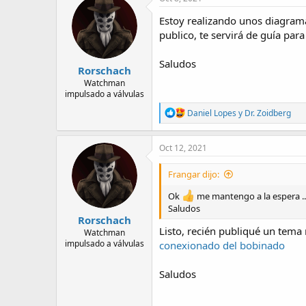
Estoy realizando unos diagrama
publico, te servirá de guía para
Saludos
Rorschach
Watchman
impulsado a válvulas
R
Daniel Lopes
y
Dr. Zoidberg
e
a
c
Oct 12, 2021
t
i
Frangar dijo:
o
n
Ok
me mantengo a la espera ..
s
Saludos
:
Rorschach
Listo, recién publiqué un tema 
Watchman
impulsado a válvulas
conexionado del bobinado
Saludos