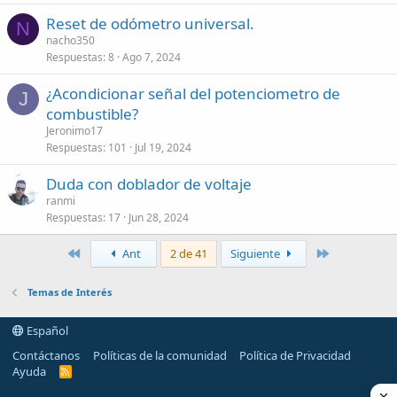
Reset de odómetro universal.
N
nacho350
Respuestas
8
Ago 7, 2024
¿Acondicionar señal del potenciometro de
J
combustible?
Jeronimo17
Respuestas
101
Jul 19, 2024
Duda con doblador de voltaje
ranmi
Respuestas
17
Jun 28, 2024
Primero
Último
Ant
2 de 41
Siguiente
Temas de Interés
Español
Contáctanos
Políticas de la comunidad
Política de Privacidad
Ayuda
R
S
S